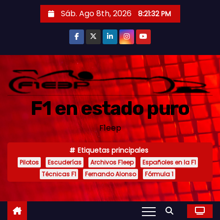
S
Sáb. Ago 8th, 2026
8:21:33 PM
a
l
t
a
r
a
F1 en estado puro
l
c
F1eep
o
n
Etiquetas principales
t
Pilotos
Escuderías
Archivos F1eep
Españoles en la F1
e
Técnicas F1
Fernando Alonso
Fórmula 1
n
i
d