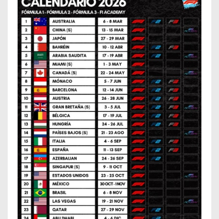
n
a
c
i
ó
n
d
e
e
n
t