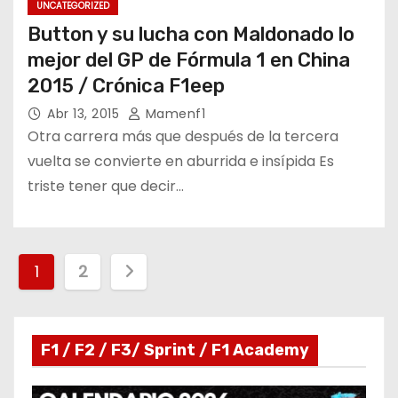
UNCATEGORIZED
Button y su lucha con Maldonado lo
mejor del GP de Fórmula 1 en China
2015 / Crónica F1eep
Abr 13, 2015
Mamenf1
Otra carrera más que después de la tercera
vuelta se convierte en aburrida e insípida Es
triste tener que decir…
P
1
2
a
g
F1 / F2 / F3/ Sprint / F1 Academy
i