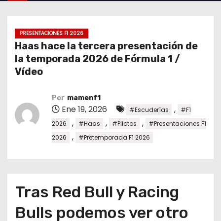
o
PRESENTACIONES F1 2026
Haas hace la tercera presentación de
la temporada 2026 de Fórmula 1 /
Vídeo
Por
mamenf1
Ene 19, 2026
,
#Escuderías
#F1
,
,
,
2026
#Haas
#Pilotos
#Presentaciones F1
,
2026
#Pretemporada F1 2026
Tras Red Bull y Racing
Bulls podemos ver otro