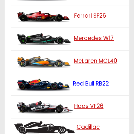
Ferrari SF26
Mercedes W17
McLaren MCL40
Red Bull RB22
Haas VF26
Cadillac