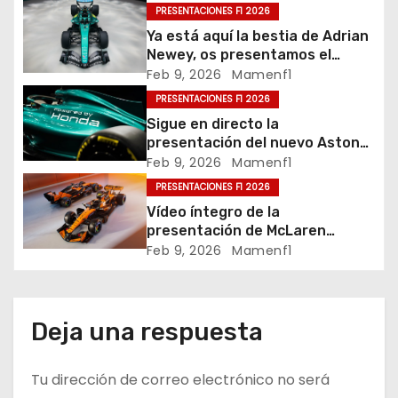
c
PRESENTACIONES F1 2026
Ya está aquí la bestia de Adrian
i
Newey, os presentamos el
nuevo Aston Martin AMR26 de
Feb 9, 2026
Mamenf1
ó
Fernando y Stroll / Vídeo
PRESENTACIONES F1 2026
Sigue en directo la
n
presentación del nuevo Aston
Martin AMR26 de Fernado y
d
Feb 9, 2026
Mamenf1
Stroll
PRESENTACIONES F1 2026
e
Vídeo íntegro de la
presentación de McLaren
e
enseñándonos el nuevo MCL40
Feb 9, 2026
Mamenf1
con el que pretende revalidar el
n
título
t
Deja una respuesta
r
Tu dirección de correo electrónico no será
a