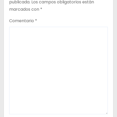
publicada.
Los campos obligatorios están
d
marcados con
*
a
Comentario
*
s