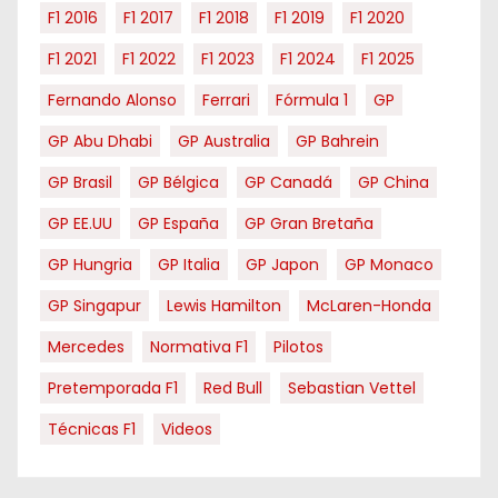
F1 2016
F1 2017
F1 2018
F1 2019
F1 2020
F1 2021
F1 2022
F1 2023
F1 2024
F1 2025
Fernando Alonso
Ferrari
Fórmula 1
GP
GP Abu Dhabi
GP Australia
GP Bahrein
GP Brasil
GP Bélgica
GP Canadá
GP China
GP EE.UU
GP España
GP Gran Bretaña
GP Hungria
GP Italia
GP Japon
GP Monaco
GP Singapur
Lewis Hamilton
McLaren-Honda
Mercedes
Normativa F1
Pilotos
Pretemporada F1
Red Bull
Sebastian Vettel
Técnicas F1
Videos