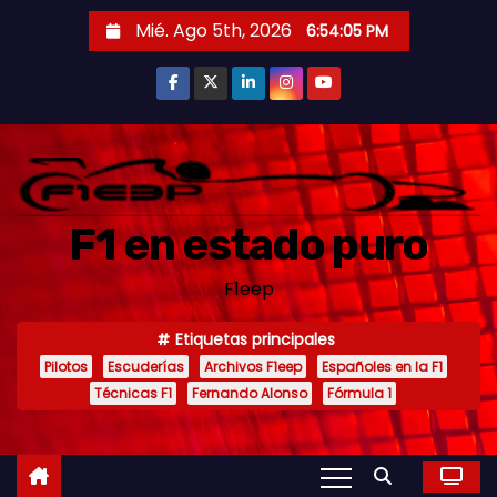
S
Mié. Ago 5th, 2026
6:54:07 PM
a
l
t
a
r
a
F1 en estado puro
l
c
F1eep
o
n
Etiquetas principales
t
Pilotos
Escuderías
Archivos F1eep
Españoles en la F1
e
Técnicas F1
Fernando Alonso
Fórmula 1
n
i
d