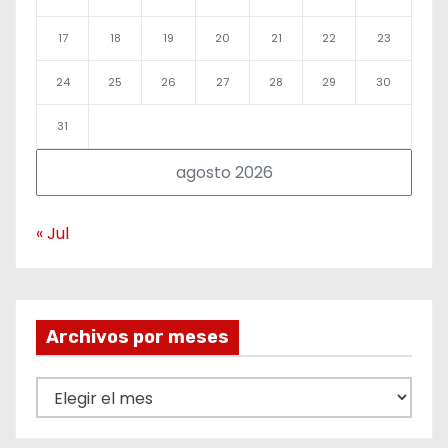
17
18
19
20
21
22
23
24
25
26
27
28
29
30
31
agosto 2026
« Jul
Archivos por meses
A
r
c