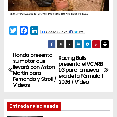
T
F
Li
w
a
n
itt
c
k
er
e
e
Honda presenta
N
Racing Bulls
su motor que
b
dI
presenta el VCARB
a
llevará con Aston
o
n
03 para la nueva
Martin para
era de la Fórmula 1
v
o
Fernando y Stroll /
2026 / Vídeo
Vídeos
k
e
g
Entrada relacionada
a