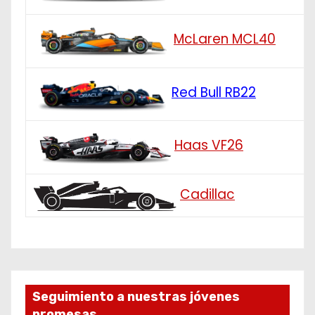
McLaren MCL40
Red Bull RB22
Haas VF26
Cadillac
Seguimiento a nuestras jóvenes
promesas