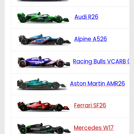
Audi R26
Alpine A526
Racing Bulls VCARB 0
Aston Martin AMR26
Ferrari SF26
Mercedes W17