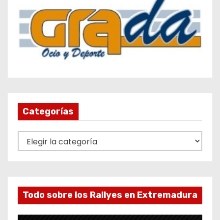
Categorías
C
a
t
e
g
Todo sobre los Rallyes en Extremadura
o
r