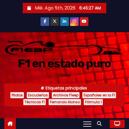
S
Mié. Ago 5th, 2026
6:45:28 AM
a
l
t
a
r
a
F1 en estado puro
l
c
F1eep
o
n
Etiquetas principales
t
Pilotos
Escuderías
Archivos F1eep
Españoles en la F1
e
Técnicas F1
Fernando Alonso
Fórmula 1
n
i
d