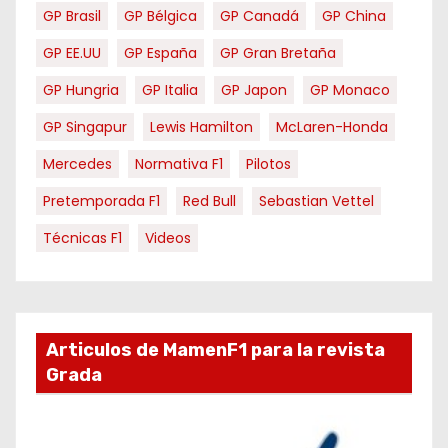
GP Brasil
GP Bélgica
GP Canadá
GP China
GP EE.UU
GP España
GP Gran Bretaña
GP Hungria
GP Italia
GP Japon
GP Monaco
GP Singapur
Lewis Hamilton
McLaren-Honda
Mercedes
Normativa F1
Pilotos
Pretemporada F1
Red Bull
Sebastian Vettel
Técnicas F1
Videos
Articulos de MamenF1 para la revista
Grada