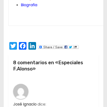
Biografia
T
F
Li
w
a
n
itt
c
k
8 comentarios en «Especiales
er
e
e
F.Alonso»
b
dI
o
n
o
k
José Ignacio
dice: