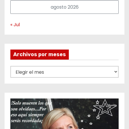
agosto 2026
« Jul
Archivos por meses
A
r
c
h
i
v
o
s