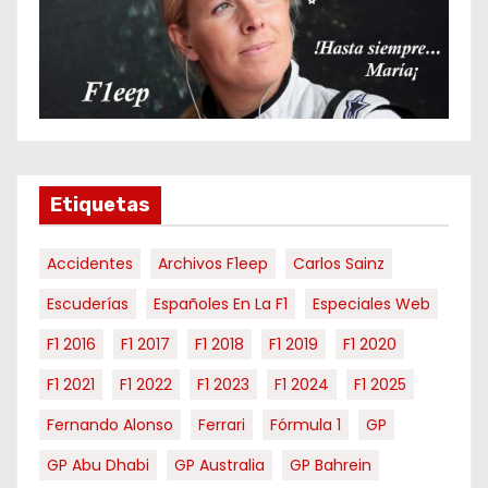
p
o
r
m
e
s
e
Etiquetas
s
Accidentes
Archivos F1eep
Carlos Sainz
Escuderías
Españoles En La F1
Especiales Web
F1 2016
F1 2017
F1 2018
F1 2019
F1 2020
F1 2021
F1 2022
F1 2023
F1 2024
F1 2025
Fernando Alonso
Ferrari
Fórmula 1
GP
GP Abu Dhabi
GP Australia
GP Bahrein