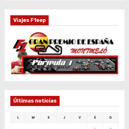
Viajes F1eep
Últimas noticias
L
M
X
J
V
S
D