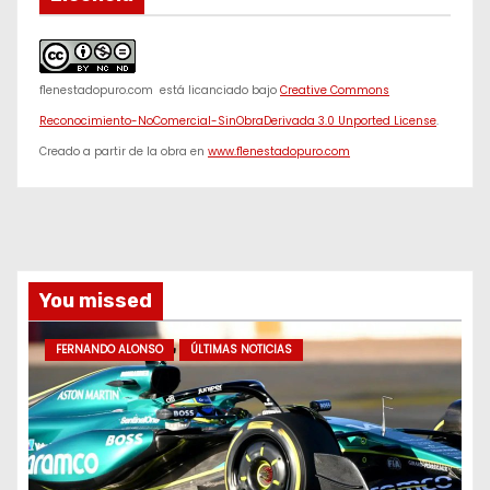
f1enestadopuro.com
está licanciado bajo
Creative Commons
Reconocimiento-NoComercial-SinObraDerivada 3.0 Unported License
.
Creado a partir de la obra en
www.f1enestadopuro.com
You missed
FERNANDO ALONSO
ÚLTIMAS NOTICIAS