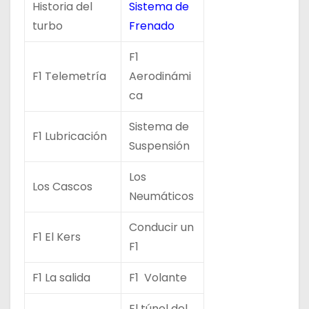
Historia del
Sistema de
turbo
Frenado
F1
F1 Telemetría
Aerodinámi
ca
Sistema de
F1 Lubricación
Suspensión
Los
Los Cascos
Neumáticos
Conducir un
F1 El Kers
F1
F1 La salida
F1 Volante
El túnel del