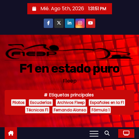
S
Mié. Ago 5th, 2026
1:31:53 PM
a
l
t
a
r
a
F1 en estado puro
l
c
F1eep
o
n
Etiquetas principales
t
Pilotos
Escuderías
Archivos F1eep
Españoles en la F1
e
Técnicas F1
Fernando Alonso
Fórmula 1
n
i
d