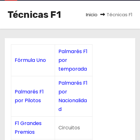
o
Técnicas F1
Inicio
Técnicas F1
Palmarés F1
Fórmula Uno
por
temporada
Palmarés F1
Palmarés F1
por
por Pilotos
Nacionalida
d
F1 Grandes
Circuitos
Premios