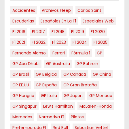
s
Accidentes
Archivos F1eep
Carlos Sainz
Escuderías
Españoles En La F1
Especiales Web
F1 2016
F1 2017
F1 2018
F1 2019
F1 2020
F1 2021
F1 2022
F1 2023
F1 2024
F1 2025
Fernando Alonso
Ferrari
Fórmula 1
GP
GP Abu Dhabi
GP Australia
GP Bahrein
GP Brasil
GP Bélgica
GP Canadá
GP China
GP EE.UU
GP España
GP Gran Bretaña
GP Hungria
GP Italia
GP Japon
GP Monaco
GP Singapur
Lewis Hamilton
McLaren-Honda
Mercedes
Normativa F1
Pilotos
Pretemporada F1
Red Bull
Sebastian Vettel