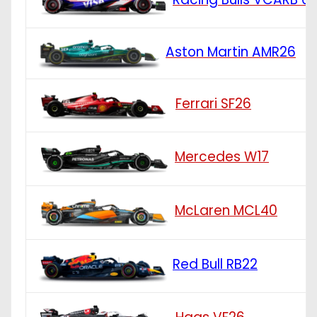
Aston Martin AMR26
Ferrari SF26
Mercedes W17
McLaren MCL40
Red Bull RB22