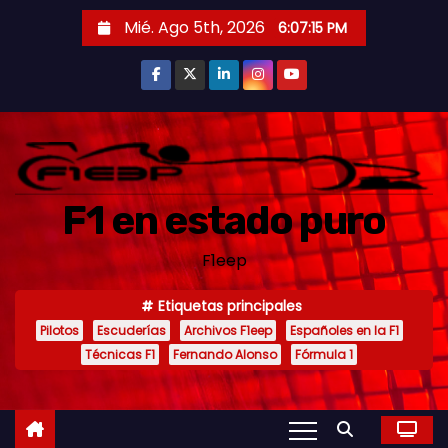
S
Mié. Ago 5th, 2026
6:07:17 PM
a
l
t
a
r
a
F1 en estado puro
l
c
F1eep
o
n
Etiquetas principales
t
Pilotos
Escuderías
Archivos F1eep
Españoles en la F1
e
Técnicas F1
Fernando Alonso
Fórmula 1
n
i
d