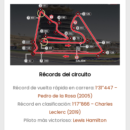
Récords del circuito
Récord de vuelta rápida en carrera:
1’31″447 –
Pedro de la Rosa (2005)
Récord en clasificación:
1’17″866 – Charles
Leclerc (2019)
Piloto más victorioso:
Lewis Hamilton