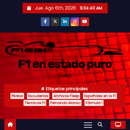
S
Jue. Ago 6th, 2026
9:34:43 AM
a
l
t
a
r
a
F1 en estado puro
l
c
F1eep
o
n
Etiquetas principales
t
Pilotos
Escuderías
Archivos F1eep
Españoles en la F1
e
Técnicas F1
Fernando Alonso
Fórmula 1
n
i
d