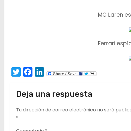
MC Laren esp
Ferrari espí
T
F
Li
w
a
n
itt
c
k
Deja una respuesta
er
e
e
b
dI
Tu dirección de correo electrónico no será public
o
n
*
o
Comentario
*