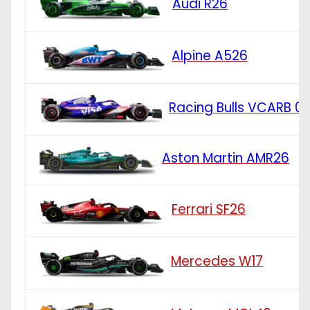
Audi R26
Alpine A526
Racing Bulls VCARB 0
Aston Martin AMR26
Ferrari SF26
Mercedes W17