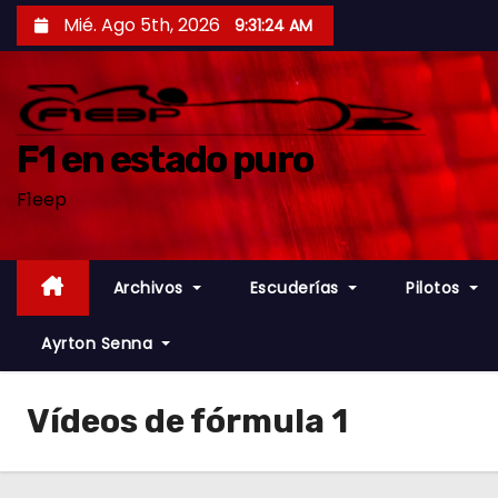
S
Mié. Ago 5th, 2026
9:31:25 AM
a
l
t
a
F1 en estado puro
r
F1eep
a
l
c
Archivos
Escuderías
Pilotos
o
n
Ayrton Senna
t
e
Vídeos de fórmula 1
n
i
d