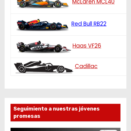
McLaren MCL40
Red Bull RB22
Haas VF26
Cadillac
Seguimiento a nuestras jóvenes
promesas