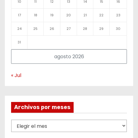
10
11
12
13
14
15
16
17
18
19
20
21
22
23
24
25
26
27
28
29
30
31
agosto 2026
« Jul
Archivos por meses
A
r