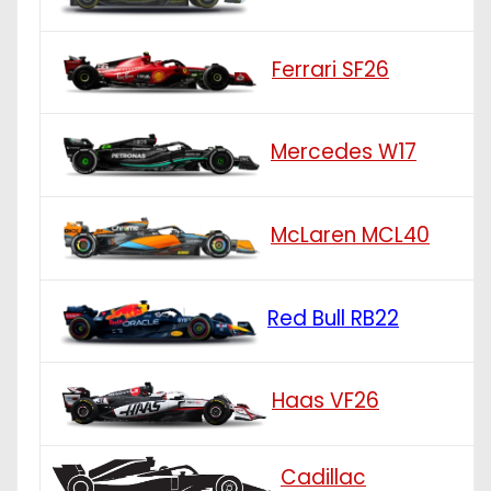
Ferrari SF26
Mercedes W17
McLaren MCL40
Red Bull RB22
Haas VF26
Cadillac