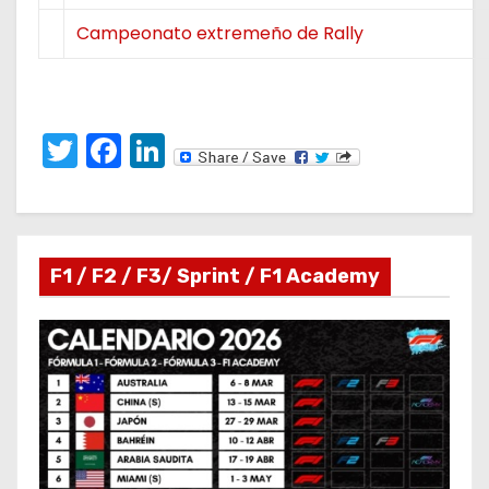
Campeonato extremeño de Rally
T
F
Li
w
a
n
itt
c
k
er
e
e
F1 / F2 / F3/ Sprint / F1 Academy
b
dI
o
n
o
k