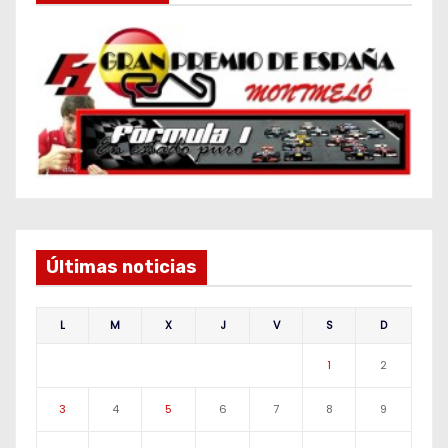
Últimas noticias
L
M
X
J
V
S
D
1
2
3
4
5
6
7
8
9