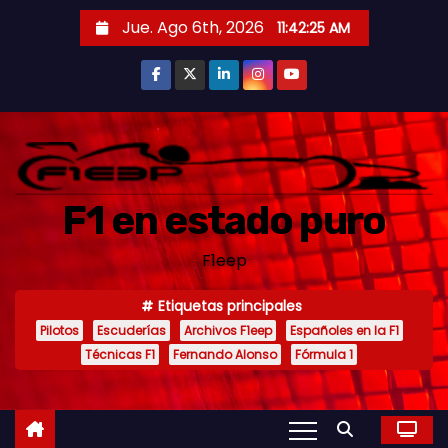
S
Jue. Ago 6th, 2026
11:42:27 AM
a
l
t
a
r
a
F1 en estado puro
l
c
F1eep
o
n
Etiquetas principales
t
Pilotos
Escuderías
Archivos F1eep
Españoles en la F1
e
Técnicas F1
Fernando Alonso
Fórmula 1
n
i
d