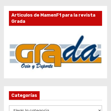
Articulos de MamenF1 para la revista
Grada
Categorías
C