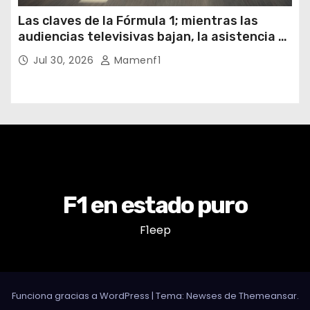
Las claves de la Fórmula 1; mientras las
audiencias televisivas bajan, la asistencia a
los circuitos suben y en España se nos
Jul 30, 2026
Mamenf1
vienen sorpresas
F1 en estado puro
F1eep
Funciona gracias a WordPress
|
Tema: Newses de
Themeansar
.