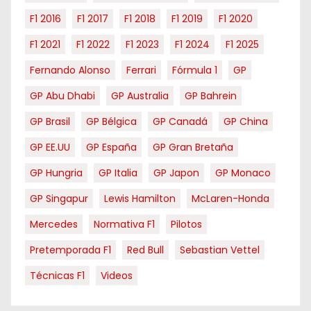
F1 2016
F1 2017
F1 2018
F1 2019
F1 2020
F1 2021
F1 2022
F1 2023
F1 2024
F1 2025
Fernando Alonso
Ferrari
Fórmula 1
GP
GP Abu Dhabi
GP Australia
GP Bahrein
GP Brasil
GP Bélgica
GP Canadá
GP China
GP EE.UU
GP España
GP Gran Bretaña
GP Hungria
GP Italia
GP Japon
GP Monaco
GP Singapur
Lewis Hamilton
McLaren-Honda
Mercedes
Normativa F1
Pilotos
Pretemporada F1
Red Bull
Sebastian Vettel
Técnicas F1
Videos