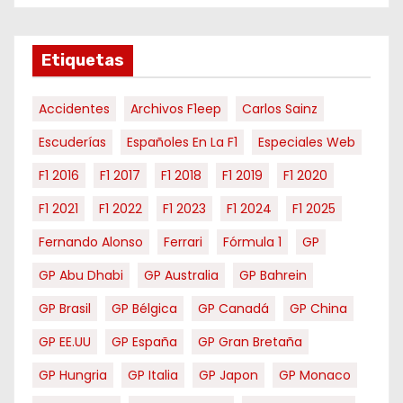
e
s
e
Etiquetas
s
Accidentes
Archivos F1eep
Carlos Sainz
Escuderías
Españoles En La F1
Especiales Web
F1 2016
F1 2017
F1 2018
F1 2019
F1 2020
F1 2021
F1 2022
F1 2023
F1 2024
F1 2025
Fernando Alonso
Ferrari
Fórmula 1
GP
GP Abu Dhabi
GP Australia
GP Bahrein
GP Brasil
GP Bélgica
GP Canadá
GP China
GP EE.UU
GP España
GP Gran Bretaña
GP Hungria
GP Italia
GP Japon
GP Monaco