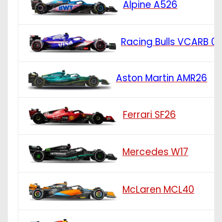
Alpine A526
Racing Bulls VCARB 0
Aston Martin AMR26
Ferrari SF26
Mercedes W17
McLaren MCL40