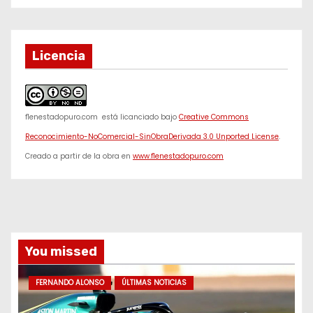
Licencia
f1enestadopuro.com
está licanciado bajo
Creative Commons
Reconocimiento-NoComercial-SinObraDerivada 3.0 Unported License
.
Creado a partir de la obra en
www.f1enestadopuro.com
You missed
FERNANDO ALONSO
ÚLTIMAS NOTICIAS