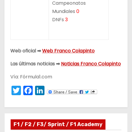
Campeonatos
Mundiales
0
DNFs
3
Web oficial ➡
Web Franco Colapinto
Las últimas noticias ➡
Noticias Franco Colapinto
Vía: Fórmula1.com
T
F
Li
w
a
n
itt
c
k
er
e
e
F1 / F2 / F3/ Sprint / F1 Academy
b
dI