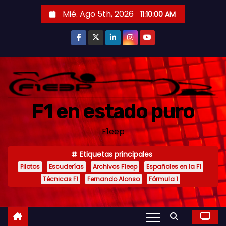
S
Mié. Ago 5th, 2026
11:10:02 AM
a
l
t
a
r
a
F1 en estado puro
l
c
F1eep
o
n
Etiquetas principales
t
Pilotos
Escuderías
Archivos F1eep
Españoles en la F1
e
Técnicas F1
Fernando Alonso
Fórmula 1
n
i
d