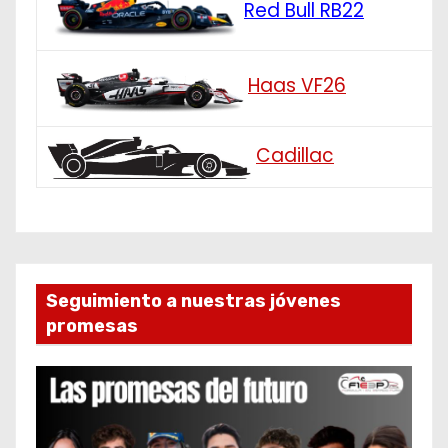
Red Bull RB22
Haas VF26
Cadillac
Seguimiento a nuestras jóvenes
promesas