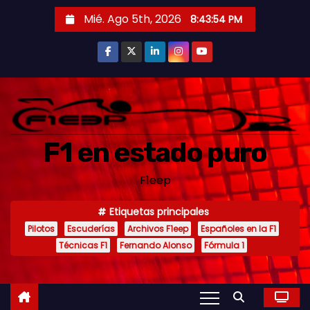
S
Mié. Ago 5th, 2026
8:43:57 PM
a
l
t
a
r
a
F1 en estado puro
l
c
F1eep
o
n
Etiquetas principales
t
Pilotos
Escuderías
Archivos F1eep
Españoles en la F1
e
Técnicas F1
Fernando Alonso
Fórmula 1
n
i
d