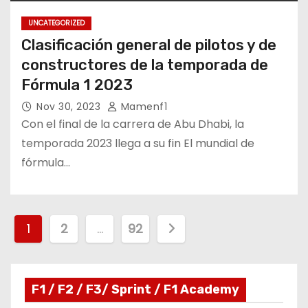
UNCATEGORIZED
Clasificación general de pilotos y de
constructores de la temporada de
Fórmula 1 2023
Nov 30, 2023
Mamenf1
Con el final de la carrera de Abu Dhabi, la
temporada 2023 llega a su fin El mundial de
fórmula…
P
1
2
…
92
a
g
F1 / F2 / F3/ Sprint / F1 Academy