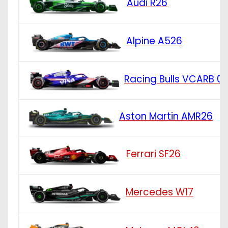
Audi R26
Alpine A526
Racing Bulls VCARB 0
Aston Martin AMR26
Ferrari SF26
Mercedes W17