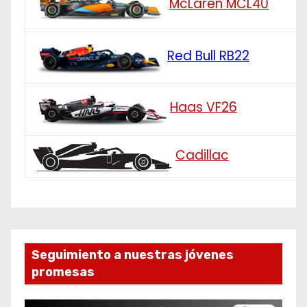
McLaren MCL40
Red Bull RB22
Haas VF26
Cadillac
Seguimiento a nuestras jóvenes
promesas