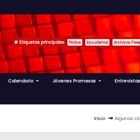
Etiquetas principales
Pilotos
Escuderías
Archivos F1ee
Calendario
Jóvenes Promesas
Entrevista
Inicio
Algunas cl