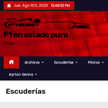
S
Jue. Ago 6th, 2026
12:48:34 PM
a
l
t
a
F1 en estado puro
r
F1eep
a
l
c
Archivos
Escuderías
Pilotos
o
n
Ayrton Senna
t
e
Escuderías
n
i
d