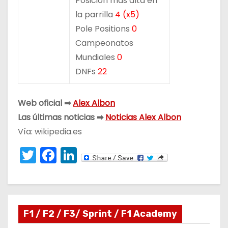
Posición más alta en
la parrilla
4 (x5)
Pole Positions
0
Campeonatos
Mundiales
0
DNFs
22
Web oficial ➡
Alex Albon
Las últimas noticias ➡
Noticias Alex Albon
Vía: wikipedia.es
T
F
Li
w
a
n
itt
c
k
er
e
e
F1 / F2 / F3/ Sprint / F1 Academy
b
dI