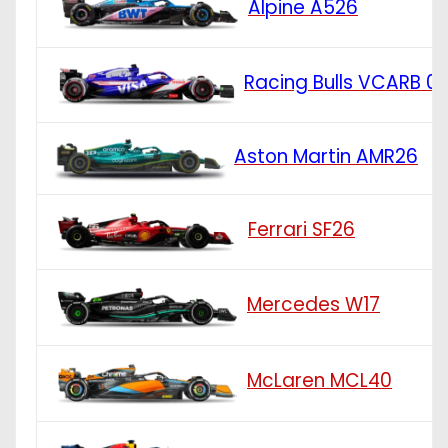
Alpine A526
Racing Bulls VCARB 0
Aston Martin AMR26
Ferrari SF26
Mercedes W17
McLaren MCL40