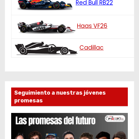
Red Bull RB22
Haas VF26
Cadillac
Seguimiento a nuestras jóvenes
promesas