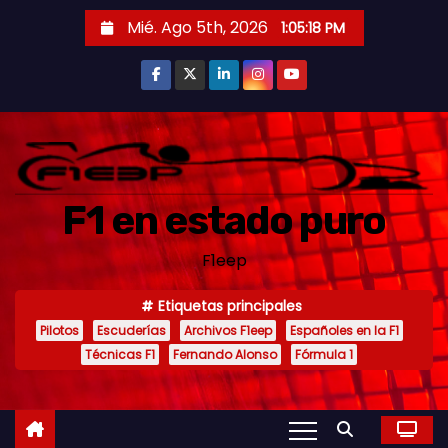
S
Mié. Ago 5th, 2026
1:05:20 PM
a
l
t
a
r
a
F1 en estado puro
l
c
F1eep
o
n
Etiquetas principales
t
Pilotos
Escuderías
Archivos F1eep
Españoles en la F1
e
Técnicas F1
Fernando Alonso
Fórmula 1
n
i
d