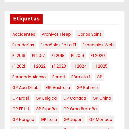
e
s
e
Etiquetas
s
Accidentes
Archivos F1eep
Carlos Sainz
Escuderías
Españoles En La F1
Especiales Web
F1 2016
F1 2017
F1 2018
F1 2019
F1 2020
F1 2021
F1 2022
F1 2023
F1 2024
F1 2025
Fernando Alonso
Ferrari
Fórmula 1
GP
GP Abu Dhabi
GP Australia
GP Bahrein
GP Brasil
GP Bélgica
GP Canadá
GP China
GP EE.UU
GP España
GP Gran Bretaña
GP Hungria
GP Italia
GP Japon
GP Monaco