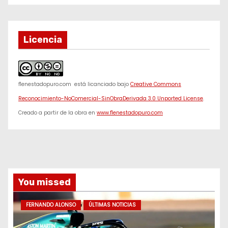
Licencia
f1enestadopuro.com
está licanciado bajo
Creative Commons
Reconocimiento-NoComercial-SinObraDerivada 3.0 Unported License
.
Creado a partir de la obra en
www.f1enestadopuro.com
You missed
FERNANDO ALONSO
ÚLTIMAS NOTICIAS