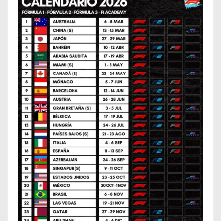
n
a
c
i
ó
n
d
e
e
n
t