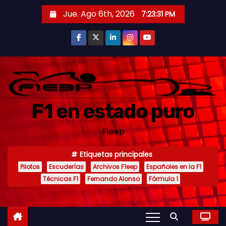
S
Jue. Ago 6th, 2026
7:23:32 PM
a
l
t
a
r
a
F1 en estado puro
l
c
F1eep
o
n
Etiquetas principales
t
Pilotos
Escuderías
Archivos F1eep
Españoles en la F1
e
Técnicas F1
Fernando Alonso
Fórmula 1
n
i
d