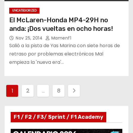
UNCATEGORIZED
El McLaren-Honda MP4-29H no
anda: ¡Dos vueltas en ocho horas!
Nov 25, 2014
Mamenf1
Salió a la pista de Yas Marina con siete horas de
retraso por problemas electrónicos Mal
empieza la 'nueva era'…
P
1
2
…
8
a
g
F1 / F2 / F3/ Sprint / F1 Academy
i