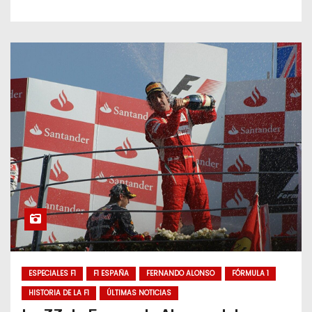
ESPECIALES F1
F1 ESPAÑA
FERNANDO ALONSO
FÓRMULA 1
HISTORIA DE LA F1
ÚLTIMAS NOTICIAS