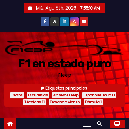
S
Mié. Ago 5th, 2026
7:55:12 AM
a
l
t
a
r
a
F1 en estado puro
l
c
F1eep
o
n
Etiquetas principales
t
Pilotos
Escuderías
Archivos F1eep
Españoles en la F1
e
Técnicas F1
Fernando Alonso
Fórmula 1
n
i
d