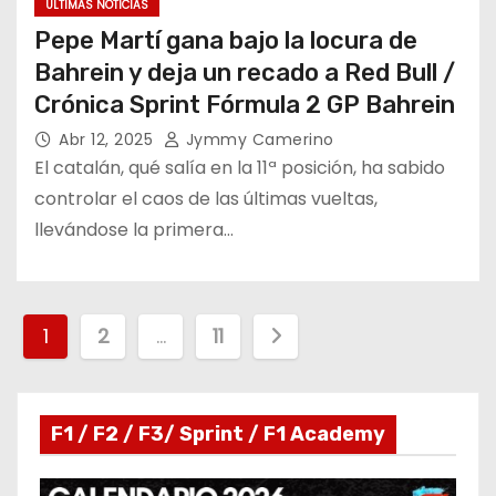
ÚLTIMAS NOTICIAS
Pepe Martí gana bajo la locura de
Bahrein y deja un recado a Red Bull /
Crónica Sprint Fórmula 2 GP Bahrein
Abr 12, 2025
Jymmy Camerino
El catalán, qué salía en la 11ª posición, ha sabido
controlar el caos de las últimas vueltas,
llevándose la primera…
P
1
2
…
11
a
g
F1 / F2 / F3/ Sprint / F1 Academy
i