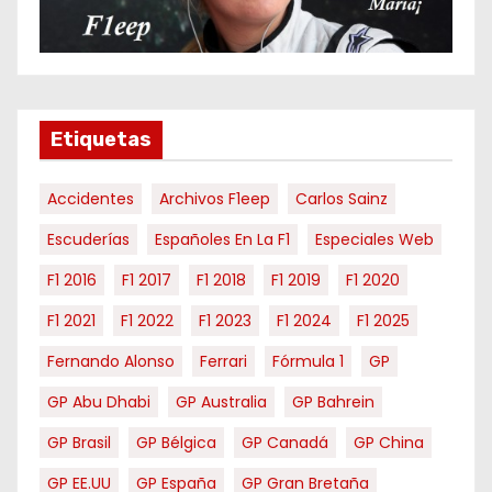
r
m
e
s
e
Etiquetas
s
Accidentes
Archivos F1eep
Carlos Sainz
Escuderías
Españoles En La F1
Especiales Web
F1 2016
F1 2017
F1 2018
F1 2019
F1 2020
F1 2021
F1 2022
F1 2023
F1 2024
F1 2025
Fernando Alonso
Ferrari
Fórmula 1
GP
GP Abu Dhabi
GP Australia
GP Bahrein
GP Brasil
GP Bélgica
GP Canadá
GP China
GP EE.UU
GP España
GP Gran Bretaña