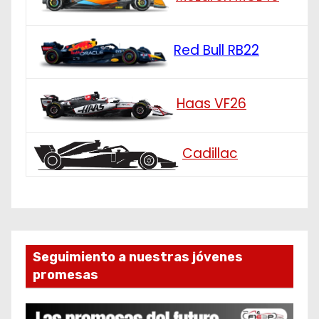
Red Bull RB22
Haas VF26
Cadillac
Seguimiento a nuestras jóvenes
promesas