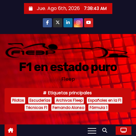
S
Jue. Ago 6th, 2026
7:38:45 AM
a
l
t
a
r
a
F1 en estado puro
l
c
F1eep
o
n
Etiquetas principales
t
Pilotos
Escuderías
Archivos F1eep
Españoles en la F1
e
Técnicas F1
Fernando Alonso
Fórmula 1
n
i
d