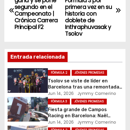
a
gana y se pone
Fórmula 3 por
o
n
segundo en el
primera vez en su
v
o
Campeonato |
historia con
Crónica Carrera
doblete de
k
e
Principal F2
Inthraphuvasak y
Tsolov
g
a
Entrada relacionada
c
i
FÓRMULA 2
JÓVENES PROMESAS
Tsolov se viste de líder en
ó
Barcelona tras una remontada
estratégica con triunfo de
Jun 14, 2026
Jymmy Camerino
n
Câmara / Crónica Carrera F2 GP
FÓRMULA 3
JÓVENES PROMESAS
Catalunya-Barcelona
d
Fiesta grande de Campos
Racing en Barcelona: Naël
e
rompe su maldición y gana
Jun 14, 2026
Jymmy Camerino
desde la pole / Crónica carrera