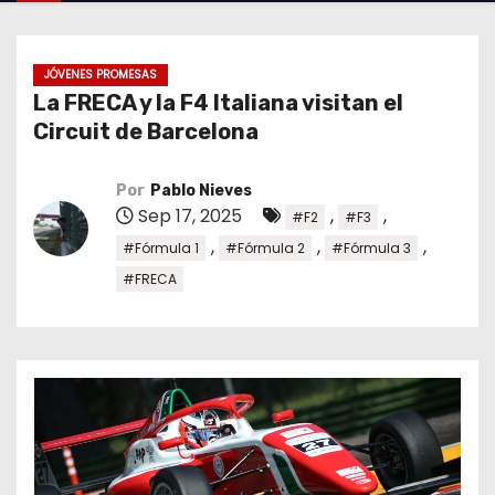
o
JÓVENES PROMESAS
La FRECA y la F4 Italiana visitan el
Circuit de Barcelona
Por
Pablo Nieves
Sep 17, 2025
,
,
#F2
#F3
,
,
,
#Fórmula 1
#Fórmula 2
#Fórmula 3
#FRECA