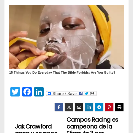
T
F
Li
w
a
n
itt
c
k
er
e
e
Campos Racing es
N
Jak Crawford
campeona de la
b
dI