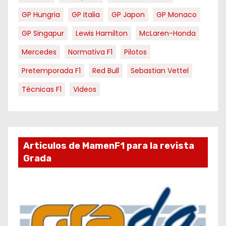
GP Hungria
GP Italia
GP Japon
GP Monaco
GP Singapur
Lewis Hamilton
McLaren-Honda
Mercedes
Normativa F1
Pilotos
Pretemporada F1
Red Bull
Sebastian Vettel
Técnicas F1
Videos
Articulos de MamenF1 para la revista
Grada