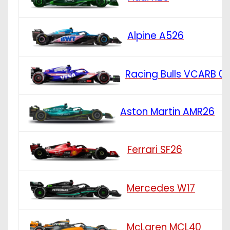
Alpine A526
Racing Bulls VCARB 0
Aston Martin AMR26
Ferrari SF26
Mercedes W17
McLaren MCL40