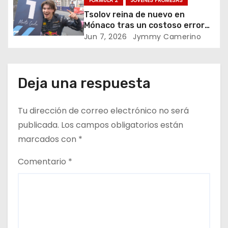
FÓRMULA 2
JÓVENES PROMESAS
e
F3 GP Catalunya-Barcelona
Tsolov reina de nuevo en
Mónaco tras un costoso error
n
de Câmara
Jun 7, 2026
Jymmy Camerino
t
r
Deja una respuesta
a
Tu dirección de correo electrónico no será
d
publicada.
Los campos obligatorios están
a
marcados con
*
s
Comentario
*