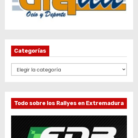
Categorías
C
a
t
e
g
Todo sobre los Rallyes en Extremadura
o
r
í
a