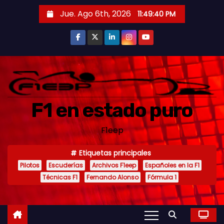
S
Jue. Ago 6th, 2026
11:49:42 PM
a
l
t
a
r
a
F1 en estado puro
l
c
F1eep
o
n
Etiquetas principales
t
Pilotos
Escuderías
Archivos F1eep
Españoles en la F1
e
Técnicas F1
Fernando Alonso
Fórmula 1
n
i
d