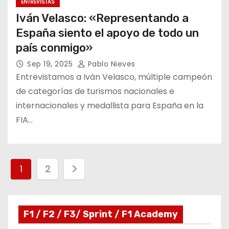
ENTREVISTAS
Iván Velasco: «Representando a
España siento el apoyo de todo un
país conmigo»
Sep 19, 2025
Pablo Nieves
Entrevistamos a Iván Velasco, múltiple campeón
de categorías de turismos nacionales e
internacionales y medallista para España en la
FIA…
P
1
2
a
g
F1 / F2 / F3/ Sprint / F1 Academy