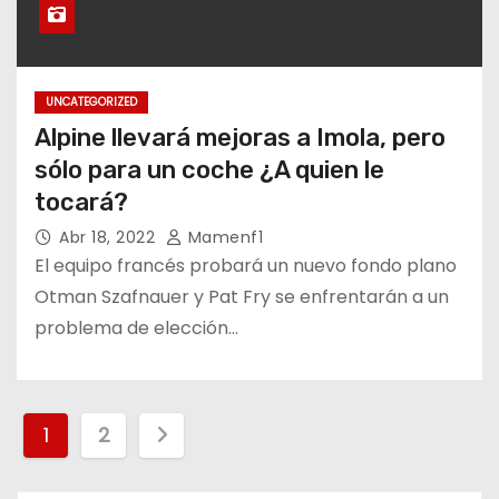
UNCATEGORIZED
Alpine llevará mejoras a Imola, pero
sólo para un coche ¿A quien le
tocará?
Abr 18, 2022
Mamenf1
El equipo francés probará un nuevo fondo plano
Otman Szafnauer y Pat Fry se enfrentarán a un
problema de elección…
P
1
2
a