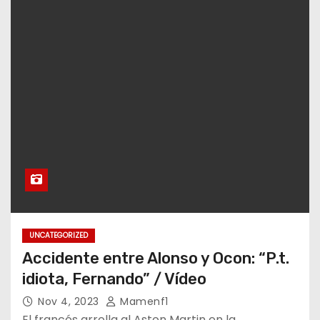
UNCATEGORIZED
Accidente entre Alonso y Ocon: “P.t.
idiota, Fernando” / Vídeo
Nov 4, 2023
Mamenf1
El francés arrolla al Aston Martin en la