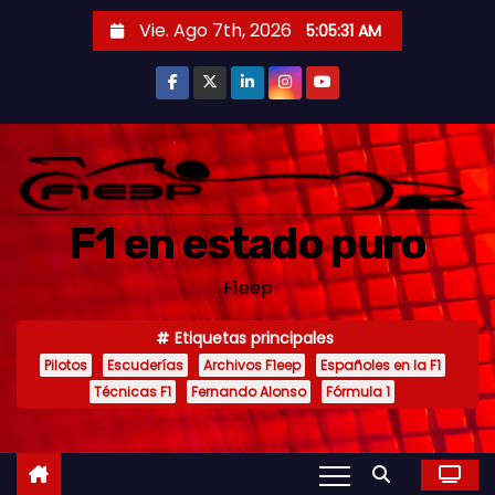
S
Vie. Ago 7th, 2026
5:05:32 AM
a
l
t
a
r
a
F1 en estado puro
l
c
F1eep
o
n
Etiquetas principales
t
Pilotos
Escuderías
Archivos F1eep
Españoles en la F1
e
Técnicas F1
Fernando Alonso
Fórmula 1
n
i
d