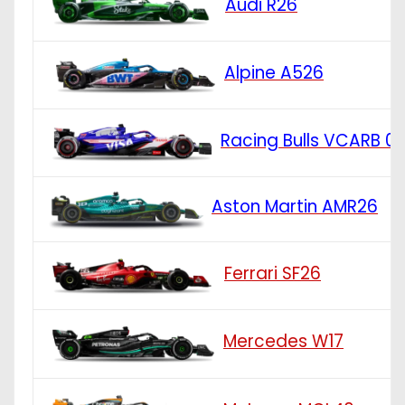
Audi R26
Alpine A526
Racing Bulls VCARB 0
Aston Martin AMR26
Ferrari SF26
Mercedes W17