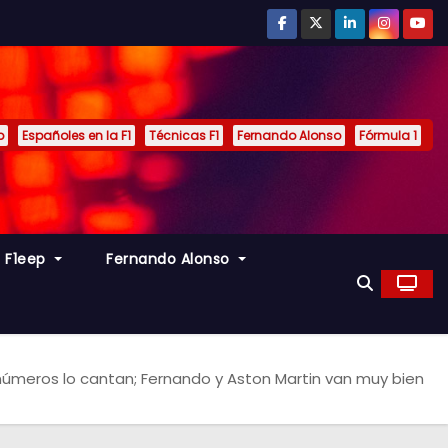
p
Españoles en la F1
Técnicas F1
Fernando Alonso
Fórmula 1
s F1eep
Fernando Alonso
números lo cantan; Fernando y Aston Martin van muy bien