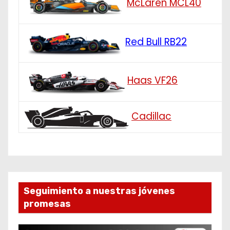
McLaren MCL40
Red Bull RB22
Haas VF26
Cadillac
Seguimiento a nuestras jóvenes
promesas