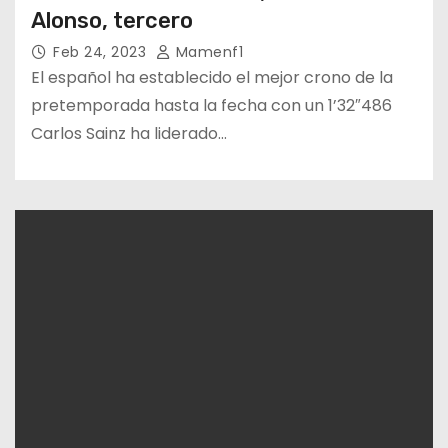
Alonso, tercero
Feb 24, 2023
Mamenf1
El español ha establecido el mejor crono de la
pretemporada hasta la fecha con un 1’32″486
Carlos Sainz ha liderado…