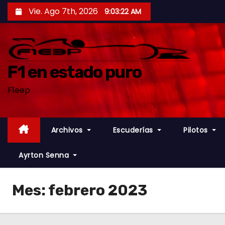
S
Vie. Ago 7th, 2026
9:03:23 AM
a
l
t
a
F1 en estado puro
r
F1eep
a
l
c
Archivos
Escuderías
Pilotos
o
n
Ayrton Senna
t
e
Mes:
febrero 2023
n
i
d