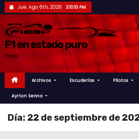
S
Jue. Ago 6th, 2026
3:10:11 PM
a
l
t
a
F1 en estado puro
r
F1eep
a
l
c
Archivos
Escuderías
Pilotos
o
n
Ayrton Senna
t
e
Día:
22 de septiembre de 20
n
i
d