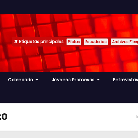
Etiquetas principales
Pilotos
Escuderías
Archivos F1ee
Calendario
Jóvenes Promesas
Entrevista
20