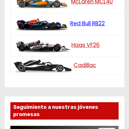
McLaren MCL40
Red Bull RB22
Haas VF26
Cadillac
Seguimiento a nuestras jóvenes
promesas