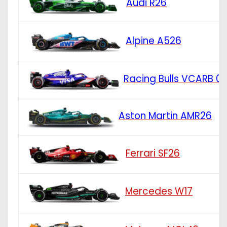
Audi R26
Alpine A526
Racing Bulls VCARB 0
Aston Martin AMR26
Ferrari SF26
Mercedes W17