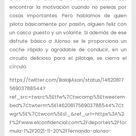
encontrar la motivación cuando no peleas por
cosas importantes. Pero hablamos de quien
pilota básicamente por pasión, alguien feliz con
un casco puesto y un volante. Si además de ese
disfrute básico a Alonso se le proporciona un
coche rápido y agradable de conducir, en un
circuito delicioso para el pilotaje, se cierra el
círculo.
https://twitter.com/BalajiAsari/status/14620817
56903788544?
ref_src=twsrc%5Etfw%7Ctwcamp%5Etweetem
bed%7Ctwterm%5E1462081756903788544%7Ct
wgr%5E%7Ctwcon%5Es1_&ref_url=https%3A%2
F%2Fwww.elconfidencial.com%2Fdeportes%2Ffor
mula-1%2F2021-11-20%2Ffernando-alonso-