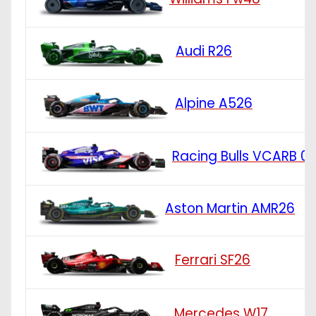
Audi R26
Alpine A526
Racing Bulls VCARB 0
Aston Martin AMR26
Ferrari SF26
Mercedes W17