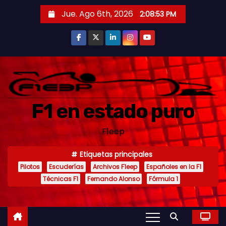
S
Jue. Ago 6th, 2026
2:08:55 PM
a
l
t
a
r
a
F1 en estado puro
l
c
F1eep
o
n
Etiquetas principales
t
Pilotos
Escuderías
Archivos F1eep
Españoles en la F1
e
Técnicas F1
Fernando Alonso
Fórmula 1
n
i
d