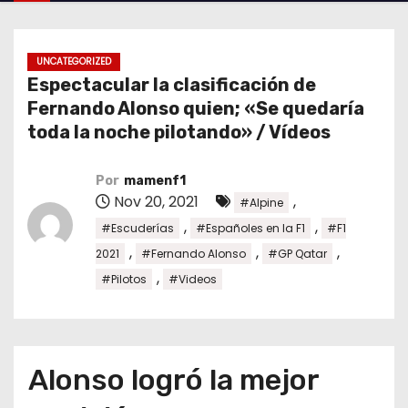
o
UNCATEGORIZED
Espectacular la clasificación de
Fernando Alonso quien; «Se quedaría
toda la noche pilotando» / Vídeos
Por
mamenf1
Nov 20, 2021
,
#Alpine
,
,
#Escuderías
#Españoles en la F1
#F1
,
,
,
2021
#Fernando Alonso
#GP Qatar
,
#Pilotos
#Videos
Alonso logró la mejor