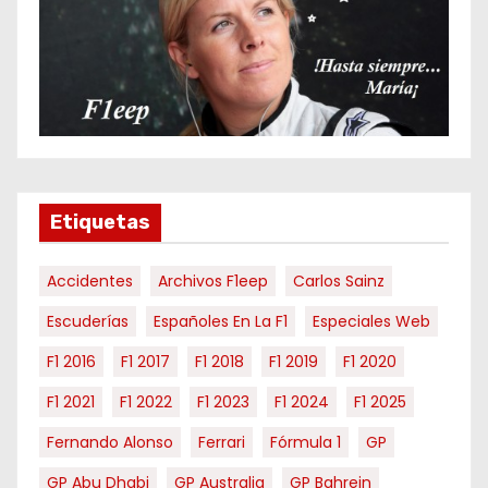
s
p
o
r
m
e
s
e
Etiquetas
s
Accidentes
Archivos F1eep
Carlos Sainz
Escuderías
Españoles En La F1
Especiales Web
F1 2016
F1 2017
F1 2018
F1 2019
F1 2020
F1 2021
F1 2022
F1 2023
F1 2024
F1 2025
Fernando Alonso
Ferrari
Fórmula 1
GP
GP Abu Dhabi
GP Australia
GP Bahrein