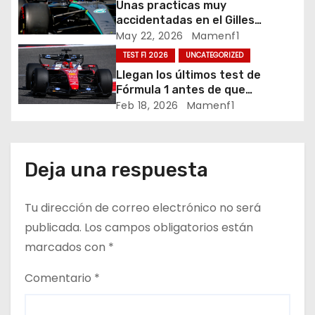
Unas practicas muy
e
accidentadas en el Gilles
Villeneuve deja a Fernando en
May 22, 2026
Mamenf1
n
buena posición, ¿será real?… /
TEST F1 2026
UNCATEGORIZED
Crónica libes 1 GP Canadá
t
Llegan los últimos test de
Fórmula 1 antes de que
r
comience la nueva temporada
Feb 18, 2026
Mamenf1
2026 / Crónica de esta mañana
a
en Bharéin
d
Deja una respuesta
a
Tu dirección de correo electrónico no será
s
publicada.
Los campos obligatorios están
marcados con
*
Comentario
*