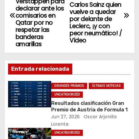
a
Verstappen para
o
n
Carlos Sainz quien
declarar ante los
vuelve a quedar
v
o
comisarios en
por delante de
Qatar por no
k
Leclerc, ¡y con
e
respetar las
peor neumático! /
banderas
g
Vídeo
amarillas
a
c
Entrada relacionada
i
GRANDES PREMIOS
ÚLTIMAS NOTICIAS
ó
UNCATEGORIZED
Resultados clasificación Gran
n
Premio de Austria de Formula 1
Jun 27, 2026
Oscar Arjonilla
d
Lorente
e
UNCATEGORIZED