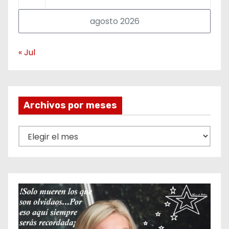
agosto 2026
« Jul
Archivos por meses
A
r
c
h
i
v
o