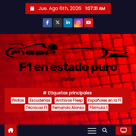
S
Jue. Ago 6th, 2026
1:07:33 AM
a
l
t
a
r
a
F1 en estado puro
l
c
F1eep
o
n
Etiquetas principales
t
Pilotos
Escuderías
Archivos F1eep
Españoles en la F1
e
Técnicas F1
Fernando Alonso
Fórmula 1
n
i
d