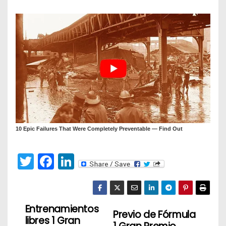
T
F
Li
w
a
n
itt
c
k
er
e
e
Entrenamientos
N
Previo de Fórmula
libres 1 Gran
b
dI