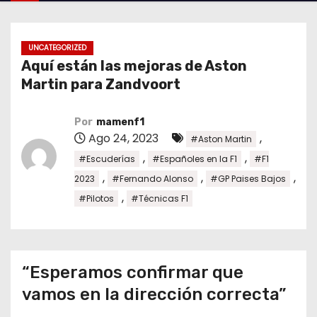
o
UNCATEGORIZED
Aquí están las mejoras de Aston
Martin para Zandvoort
Por
mamenf1
Ago 24, 2023
,
#Aston Martin
,
,
#Escuderías
#Españoles en la F1
#F1
,
,
,
2023
#Fernando Alonso
#GP Paises Bajos
,
#Pilotos
#Técnicas F1
“Esperamos confirmar que
vamos en la dirección correcta”