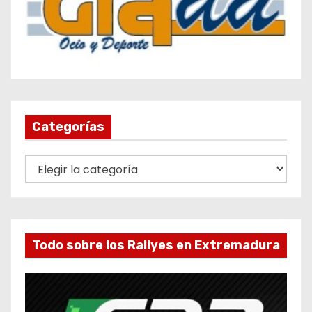
Categorías
C
a
t
e
g
Todo sobre los Rallyes en Extremadura
o
r
í