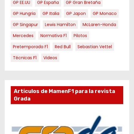
GP EE.UU
GP España
GP Gran Bretaña
GP Hungria
GP Italia
GP Japon
GP Monaco
GP Singapur
Lewis Hamilton
McLaren-Honda
Mercedes
Normativa F1
Pilotos
Pretemporada F1
Red Bull
Sebastian Vettel
Técnicas F1
Videos
Articulos de MamenF1 para la revista
Grada