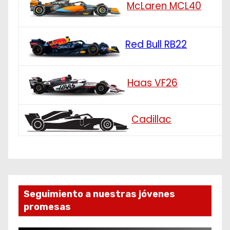
McLaren MCL40
Red Bull RB22
Haas VF26
Cadillac
Seguimiento a nuestras jóvenes
promesas