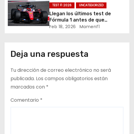
buena posición, ¿será real?… /
TEST F1 2026
UNCATEGORIZED
e
Crónica libes 1 GP Canadá
Llegan los últimos test de
n
Fórmula 1 antes de que
comience la nueva temporada
Feb 18, 2026
Mamenf1
t
2026 / Crónica de esta mañana
en Bharéin
r
Deja una respuesta
a
d
Tu dirección de correo electrónico no será
publicada.
Los campos obligatorios están
a
marcados con
*
s
Comentario
*