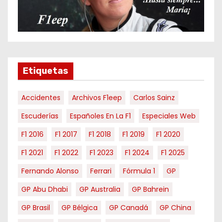
o
r
m
e
s
e
Etiquetas
s
Accidentes
Archivos F1eep
Carlos Sainz
Escuderías
Españoles En La F1
Especiales Web
F1 2016
F1 2017
F1 2018
F1 2019
F1 2020
F1 2021
F1 2022
F1 2023
F1 2024
F1 2025
Fernando Alonso
Ferrari
Fórmula 1
GP
GP Abu Dhabi
GP Australia
GP Bahrein
GP Brasil
GP Bélgica
GP Canadá
GP China