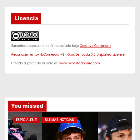
Licencia
f1enestadopuro.com
está licanciado bajo
Creative Commons
Reconocimiento-NoComercial-SinObraDerivada 3.0 Unported License
.
Creado a partir de la obra en
www.f1enestadopuro.com
You missed
ESPECIALES F1
ÚLTIMAS NOTICIAS