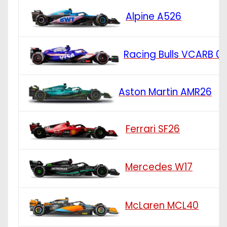
Alpine A526
Racing Bulls VCARB 0
Aston Martin AMR26
Ferrari SF26
Mercedes W17
McLaren MCL40