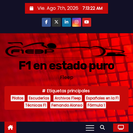
S
Vie. Ago 7th, 2026
7:13:23 AM
a
l
t
a
r
a
F1 en estado puro
l
c
F1eep
o
n
Etiquetas principales
t
Pilotos
Escuderías
Archivos F1eep
Españoles en la F1
e
Técnicas F1
Fernando Alonso
Fórmula 1
n
i
d