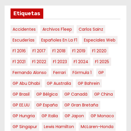
s
e
Etiquetas
s
Accidentes
Archivos F1eep
Carlos Sainz
Escuderías
Españoles En La F1
Especiales Web
F1 2016
F1 2017
F1 2018
F1 2019
F1 2020
F1 2021
F1 2022
F1 2023
F1 2024
F1 2025
Fernando Alonso
Ferrari
Fórmula 1
GP
GP Abu Dhabi
GP Australia
GP Bahrein
GP Brasil
GP Bélgica
GP Canadá
GP China
GP EE.UU
GP España
GP Gran Bretaña
GP Hungria
GP Italia
GP Japon
GP Monaco
GP Singapur
Lewis Hamilton
McLaren-Honda