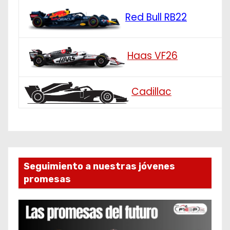
Red Bull RB22
Haas VF26
Cadillac
Seguimiento a nuestras jóvenes
promesas