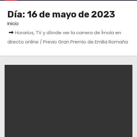
o
Día:
16 de mayo de 2023
Inicio
Horarios, TV y dónde ver la carrera de Ímola en
directo online / Previo Gran Premio de Emilia Romaña