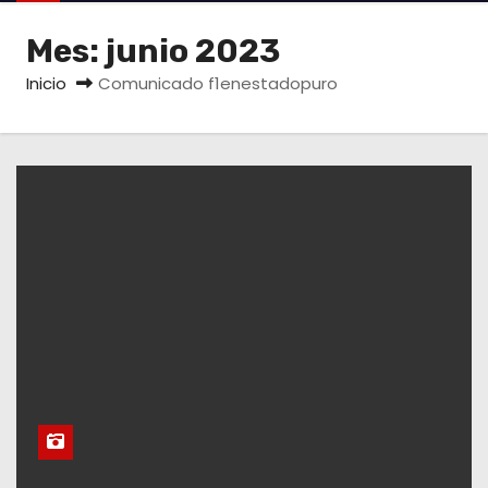
o
Mes:
junio 2023
Inicio
Comunicado f1enestadopuro