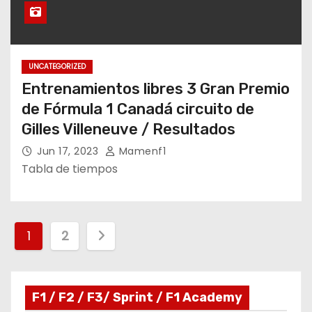
UNCATEGORIZED
Entrenamientos libres 3 Gran Premio
de Fórmula 1 Canadá circuito de
Gilles Villeneuve / Resultados
Jun 17, 2023
Mamenf1
Tabla de tiempos
P
1
2
a
g
F1 / F2 / F3/ Sprint / F1 Academy