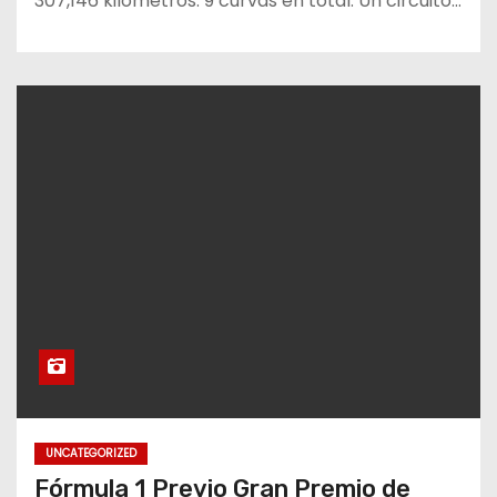
307,146 kilómetros. 9 curvas en total. Un circuito…
UNCATEGORIZED
Fórmula 1 Previo Gran Premio de