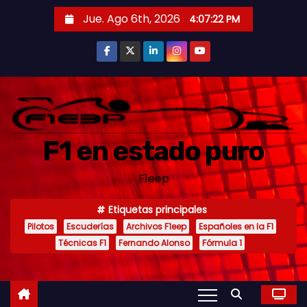
S
Jue. Ago 6th, 2026
4:07:23 PM
a
l
t
a
r
a
F1 en estado puro
l
c
F1eep
o
n
Etiquetas principales
t
Pilotos
Escuderías
Archivos F1eep
Españoles en la F1
e
Técnicas F1
Fernando Alonso
Fórmula 1
n
i
d