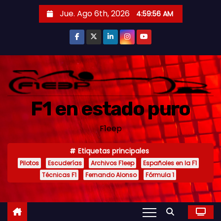
S
Jue. Ago 6th, 2026
4:59:58 AM
a
l
t
a
r
a
F1 en estado puro
l
c
F1eep
o
n
Etiquetas principales
t
Pilotos
Escuderías
Archivos F1eep
Españoles en la F1
e
Técnicas F1
Fernando Alonso
Fórmula 1
n
i
d