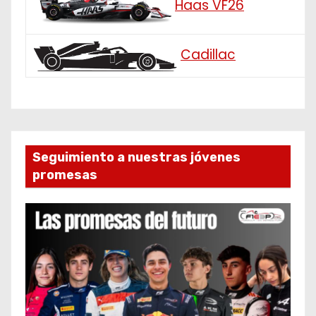
Haas VF26
Cadillac
Seguimiento a nuestras jóvenes
promesas