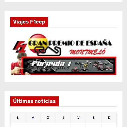
Viajes F1eep
Últimas noticias
L
M
X
J
V
S
D