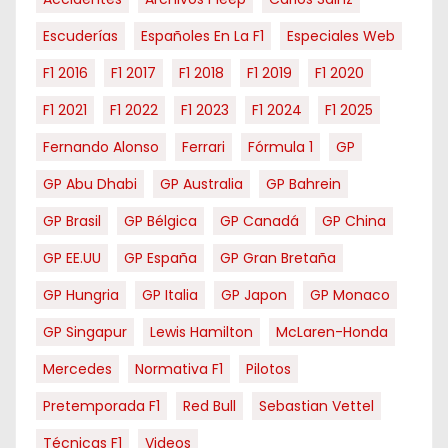
Escuderías
Españoles En La F1
Especiales Web
F1 2016
F1 2017
F1 2018
F1 2019
F1 2020
F1 2021
F1 2022
F1 2023
F1 2024
F1 2025
Fernando Alonso
Ferrari
Fórmula 1
GP
GP Abu Dhabi
GP Australia
GP Bahrein
GP Brasil
GP Bélgica
GP Canadá
GP China
GP EE.UU
GP España
GP Gran Bretaña
GP Hungria
GP Italia
GP Japon
GP Monaco
GP Singapur
Lewis Hamilton
McLaren-Honda
Mercedes
Normativa F1
Pilotos
Pretemporada F1
Red Bull
Sebastian Vettel
Técnicas F1
Videos