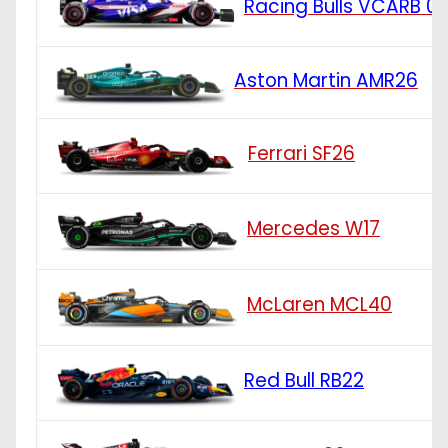
Racing Bulls VCARB 0
Aston Martin AMR26
Ferrari SF26
Mercedes W17
McLaren MCL40
Red Bull RB22