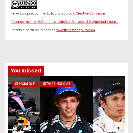
f1enestadopuro.com
está licanciado bajo
Creative Commons
Reconocimiento-NoComercial-SinObraDerivada 3.0 Unported License
.
Creado a partir de la obra en
www.f1enestadopuro.com
You missed
ESPECIALES F1
ÚLTIMAS NOTICIAS