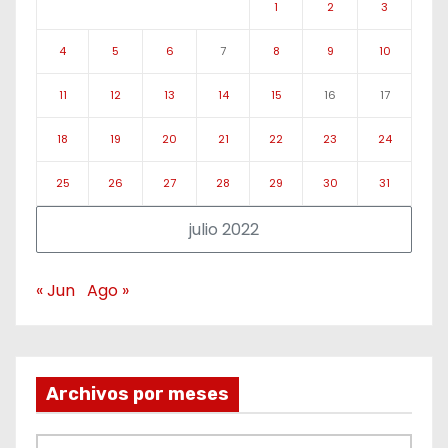
1
2
3
4
5
6
7
8
9
10
11
12
13
14
15
16
17
18
19
20
21
22
23
24
25
26
27
28
29
30
31
julio 2022
« Jun
Ago »
Archivos por meses
A