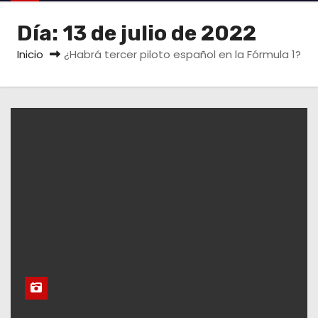
o
Día:
13 de julio de 2022
Inicio
¿Habrá tercer piloto español en la Fórmula 1?