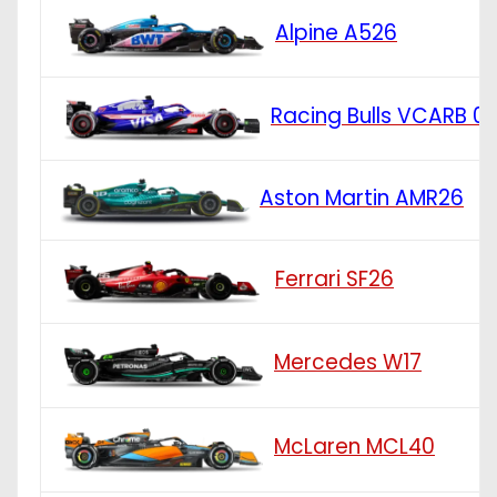
Alpine A526
Racing Bulls VCARB 0
Aston Martin AMR26
Ferrari SF26
Mercedes W17
McLaren MCL40