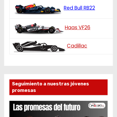
Red Bull RB22
Haas VF26
Cadillac
Seguimiento a nuestras jóvenes
promesas