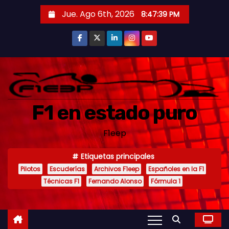
S
Jue. Ago 6th, 2026
8:47:40 PM
a
l
t
a
r
a
F1 en estado puro
l
c
F1eep
o
n
Etiquetas principales
t
Pilotos
Escuderías
Archivos F1eep
Españoles en la F1
e
Técnicas F1
Fernando Alonso
Fórmula 1
n
i
d