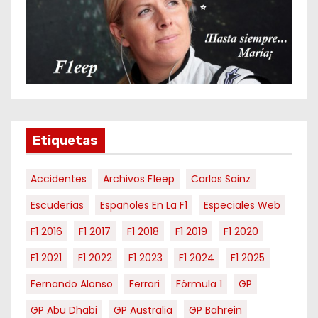
p
o
r
m
e
s
e
Etiquetas
s
Accidentes
Archivos F1eep
Carlos Sainz
Escuderías
Españoles En La F1
Especiales Web
F1 2016
F1 2017
F1 2018
F1 2019
F1 2020
F1 2021
F1 2022
F1 2023
F1 2024
F1 2025
Fernando Alonso
Ferrari
Fórmula 1
GP
GP Abu Dhabi
GP Australia
GP Bahrein