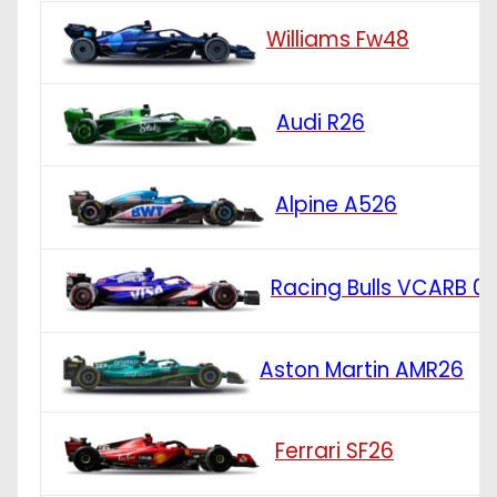
Williams Fw48
Audi R26
Alpine A526
Racing Bulls VCARB 0
Aston Martin AMR26
Ferrari SF26