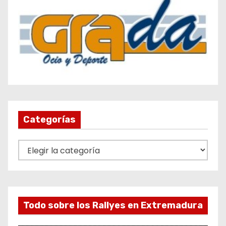
Categorías
C
a
t
e
g
Todo sobre los Rallyes en Extremadura
o