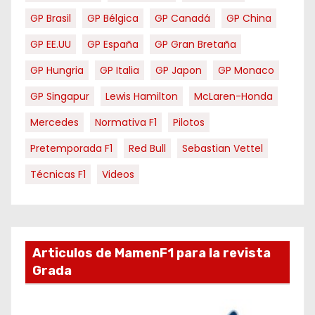
GP Brasil
GP Bélgica
GP Canadá
GP China
GP EE.UU
GP España
GP Gran Bretaña
GP Hungria
GP Italia
GP Japon
GP Monaco
GP Singapur
Lewis Hamilton
McLaren-Honda
Mercedes
Normativa F1
Pilotos
Pretemporada F1
Red Bull
Sebastian Vettel
Técnicas F1
Videos
Articulos de MamenF1 para la revista
Grada