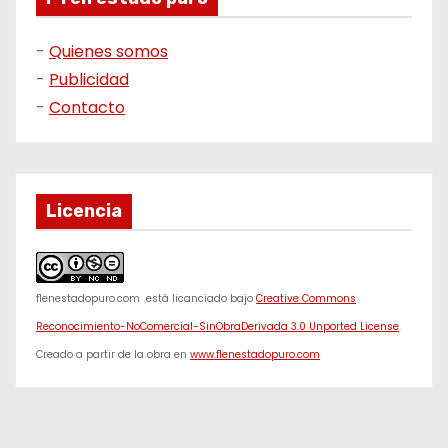
-
Quienes somos
-
Publicidad
-
Contacto
Licencia
f1enestadopuro.com
está licanciado bajo
Creative Commons
Reconocimiento-NoComercial-SinObraDerivada 3.0 Unported License
.
Creado a partir de la obra en
www.f1enestadopuro.com