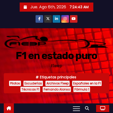
S
Jue. Ago 6th, 2026
7:24:44 AM
a
l
t
a
r
a
F1 en estado puro
l
c
F1eep
o
n
Etiquetas principales
t
Pilotos
Escuderías
Archivos F1eep
Españoles en la F1
e
Técnicas F1
Fernando Alonso
Fórmula 1
n
i
d