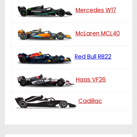
Mercedes W17
McLaren MCL40
Red Bull RB22
Haas VF26
Cadillac