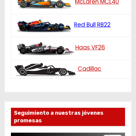
McLaren MCL40
Red Bull RB22
Haas VF26
Cadillac
Seguimiento a nuestras jóvenes
promesas