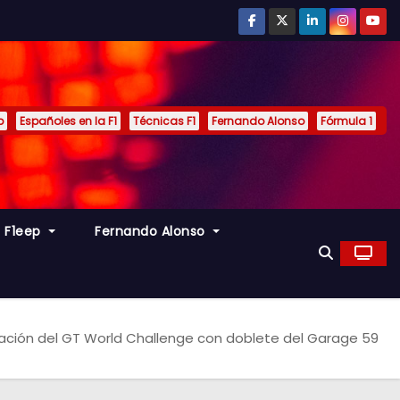
p
Españoles en la F1
Técnicas F1
Fernando Alonso
Fórmula 1
s F1eep
Fernando Alonso
cación del GT World Challenge con doblete del Garage 59