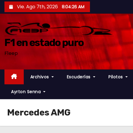
S
Vie. Ago 7th, 2026
8:04:27 AM
a
l
t
a
F1 en estado puro
r
F1eep
a
l
c
Archivos
Escuderías
Pilotos
o
n
Ayrton Senna
t
e
Mercedes AMG
n
i
d