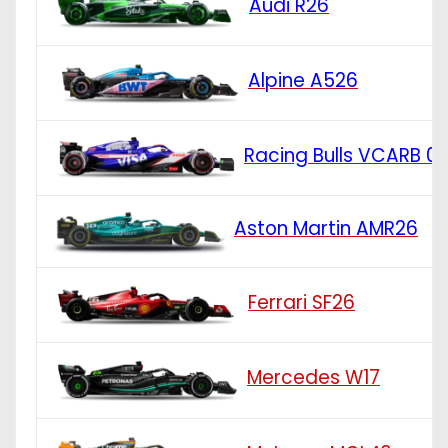
Audi R26
Alpine A526
Racing Bulls VCARB 0
Aston Martin AMR26
Ferrari SF26
Mercedes W17