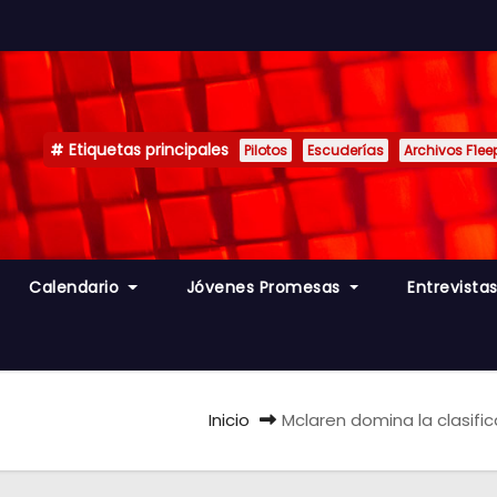
Etiquetas principales
Pilotos
Escuderías
Archivos F1ee
Calendario
Jóvenes Promesas
Entrevista
Inicio
Mclaren domina la clasifi