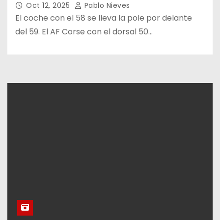
Oct 12, 2025
Pablo Nieves
El coche con el 58 se lleva la pole por delante
del 59. El AF Corse con el dorsal 50…