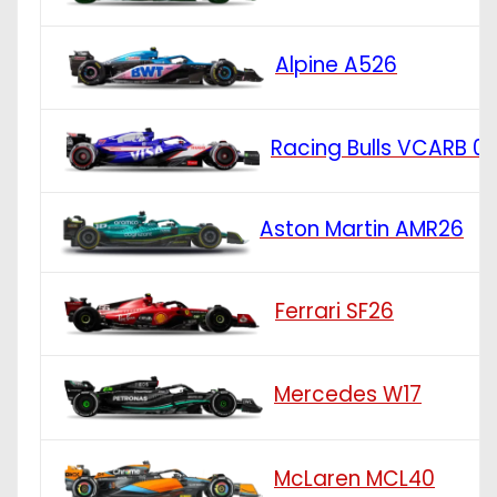
Alpine A526
Racing Bulls VCARB 0
Aston Martin AMR26
Ferrari SF26
Mercedes W17
McLaren MCL40