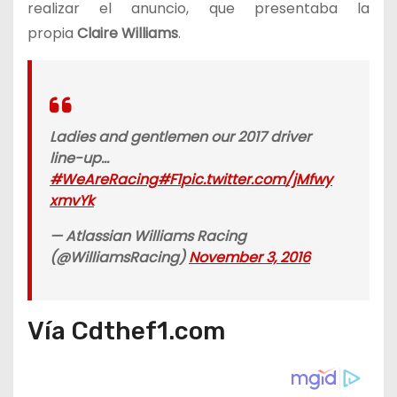
realizar el anuncio, que presentaba la
propia
Claire Williams
.
Ladies and gentlemen our 2017 driver
line-up…
#WeAreRacing
#F1
pic.twitter.com/jMfwy
xmvYk
— Atlassian Williams Racing
(@WilliamsRacing)
November 3, 2016
Vía Cdthef1.com