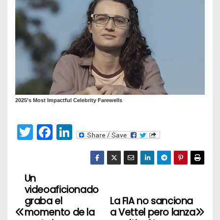
T
F
Li
w
a
n
itt
c
k
er
e
e
Un
N
videoaficionado
b
dI
a
graba el
La FIA no sanciona
o
n
momento de la
a Vettel pero lanza