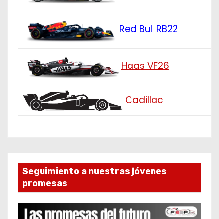
Red Bull RB22
Haas VF26
Cadillac
Seguimiento a nuestras jóvenes
promesas