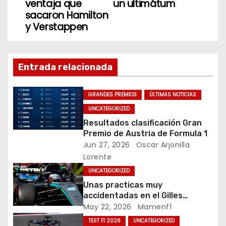
v
o
ventaja que
un ultimátum
sacaron Hamilton
k
e
y Verstappen
g
a
Entrada relacionada
c
GRANDES PREMIOS
ÚLTIMAS NOTICIAS
i
UNCATEGORIZED
Resultados clasificación Gran
ó
Premio de Austria de Formula 1
Jun 27, 2026
Oscar Arjonilla
n
Lorente
d
UNCATEGORIZED
Unas practicas muy
e
accidentadas en el Gilles
Villeneuve deja a Fernando en
May 22, 2026
Mamenf1
e
buena posición, ¿será real?… /
TEST F1 2026
UNCATEGORIZED