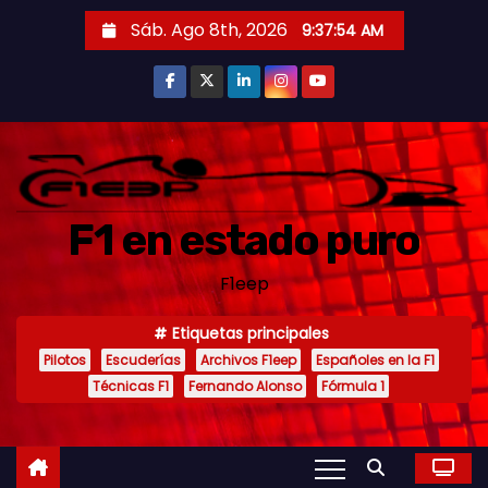
S
Sáb. Ago 8th, 2026
9:37:55 AM
a
l
t
a
r
a
F1 en estado puro
l
c
F1eep
o
n
Etiquetas principales
t
Pilotos
Escuderías
Archivos F1eep
Españoles en la F1
e
Técnicas F1
Fernando Alonso
Fórmula 1
n
i
d