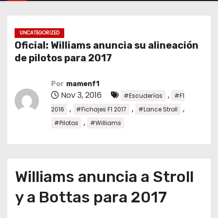
o
UNCATEGORIZED
Oficial: Williams anuncia su alineación
de pilotos para 2017
Por
mamenf1
Nov 3, 2016
,
#Escuderías
#F1
,
,
,
2016
#Fichajes F1 2017
#Lance Stroll
,
#Pilotos
#Williams
Williams anuncia a Stroll
y a Bottas para 2017