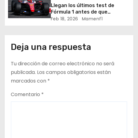
Crónica libes 1 GP Canadá
n
Llegan los últimos test de
Fórmula 1 antes de que
t
comience la nueva temporada
Feb 18, 2026
Mamenf1
2026 / Crónica de esta mañana
r
en Bharéin
a
Deja una respuesta
d
Tu dirección de correo electrónico no será
a
publicada.
Los campos obligatorios están
marcados con
*
s
Comentario
*