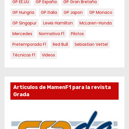
GP EE.UU
GP España
GP Gran Bretaña
GP Hungria
GP Italia
GP Japon
GP Monaco
GP Singapur
Lewis Hamilton
McLaren-Honda
Mercedes
Normativa F1
Pilotos
Pretemporada F1
Red Bull
Sebastian Vettel
Técnicas F1
Videos
Articulos de MamenF1 para la revista
Grada