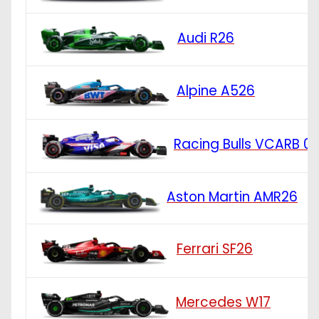
Audi R26
Alpine A526
Racing Bulls VCARB 0
Aston Martin AMR26
Ferrari SF26
Mercedes W17