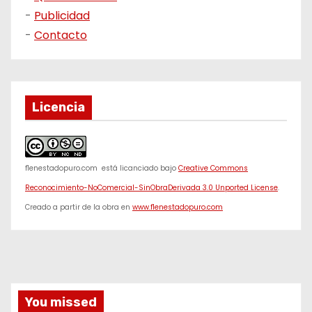
-
Publicidad
-
Contacto
Licencia
f1enestadopuro.com
está licanciado bajo
Creative Commons
Reconocimiento-NoComercial-SinObraDerivada 3.0 Unported License
.
Creado a partir de la obra en
www.f1enestadopuro.com
You missed