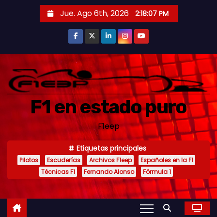
S
Jue. Ago 6th, 2026
2:18:09 PM
a
l
t
a
r
a
F1 en estado puro
l
c
F1eep
o
n
Etiquetas principales
t
Pilotos
Escuderías
Archivos F1eep
Españoles en la F1
e
Técnicas F1
Fernando Alonso
Fórmula 1
n
i
d