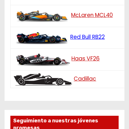
McLaren MCL40
Red Bull RB22
Haas VF26
Cadillac
Seguimiento a nuestras jóvenes
promesas