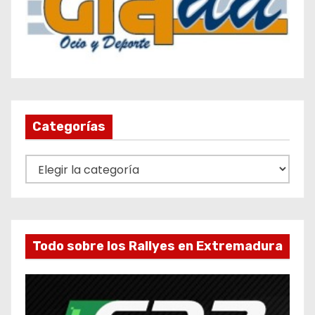
Categorías
C
a
t
e
g
Todo sobre los Rallyes en Extremadura
o
r
í