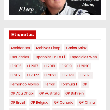
r
m
e
s
e
Etiquetas
s
Accidentes
Archivos F1eep
Carlos Sainz
Escuderías
Españoles En La F1
Especiales Web
F1 2016
F1 2017
F1 2018
F1 2019
F1 2020
F1 2021
F1 2022
F1 2023
F1 2024
F1 2025
Fernando Alonso
Ferrari
Fórmula 1
GP
GP Abu Dhabi
GP Australia
GP Bahrein
GP Brasil
GP Bélgica
GP Canadá
GP China