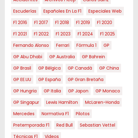
Escuderías
Españoles En La F1
Especiales Web
F1 2016
F1 2017
F1 2018
F1 2019
F1 2020
F1 2021
F1 2022
F1 2023
F1 2024
F1 2025
Fernando Alonso
Ferrari
Fórmula 1
GP
GP Abu Dhabi
GP Australia
GP Bahrein
GP Brasil
GP Bélgica
GP Canadá
GP China
GP EE.UU
GP España
GP Gran Bretaña
GP Hungria
GP Italia
GP Japon
GP Monaco
GP Singapur
Lewis Hamilton
McLaren-Honda
Mercedes
Normativa F1
Pilotos
Pretemporada F1
Red Bull
Sebastian Vettel
Técnicas F1
Videos