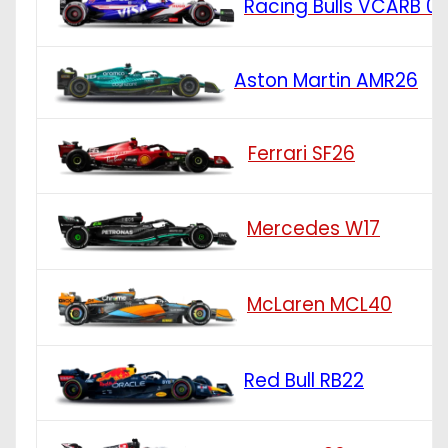
Racing Bulls VCARB 0
Aston Martin AMR26
Ferrari SF26
Mercedes W17
McLaren MCL40
Red Bull RB22