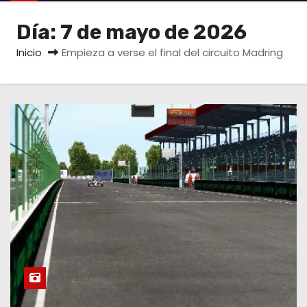
o
Día:
7 de mayo de 2026
Inicio
Empieza a verse el final del circuito Madring