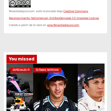
f1enestadopuro.com
está licanciado bajo
Creative Commons
Reconocimiento-NoComercial-SinObraDerivada 3.0 Unported License
.
Creado a partir de la obra en
www.f1enestadopuro.com
You missed
ESPECIALES F1
ÚLTIMAS NOTICIAS