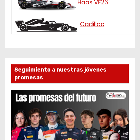
Haas VF26
Cadillac
Seguimiento a nuestras jóvenes
promesas