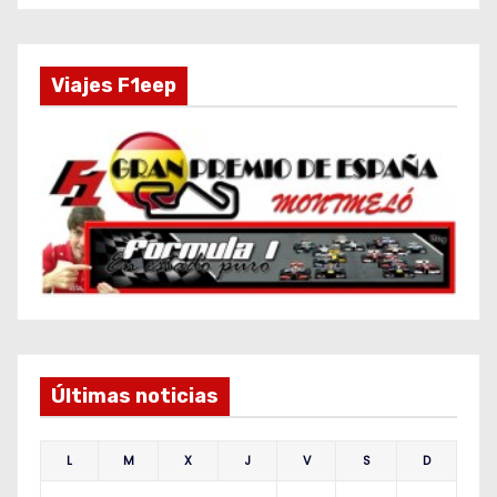
Viajes F1eep
Últimas noticias
L
M
X
J
V
S
D