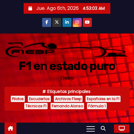
S
Jue. Ago 6th, 2026
4:53:04 AM
a
l
t
a
r
a
F1 en estado puro
l
c
F1eep
o
n
Etiquetas principales
t
Pilotos
Escuderías
Archivos F1eep
Españoles en la F1
e
Técnicas F1
Fernando Alonso
Fórmula 1
n
i
d