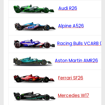
Audi R26
Alpine A526
Racing Bulls VCARB 0
Aston Martin AMR26
Ferrari SF26
Mercedes W17