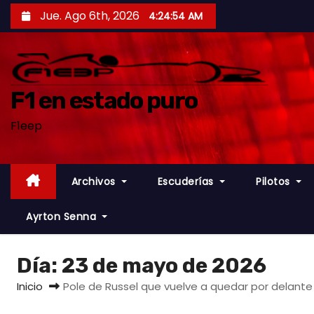
S
Jue. Ago 6th, 2026
4:24:55 AM
a
l
t
a
F1 en estado puro
r
F1eep
a
l
c
Archivos
Escuderías
Pilotos
o
n
Ayrton Senna
t
e
Día:
23 de mayo de 2026
n
i
Inicio
Pole de Russel que vuelve a quedar por delante
d