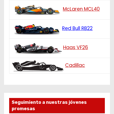
McLaren MCL40
Red Bull RB22
Haas VF26
Cadillac
Seguimiento a nuestras jóvenes
promesas