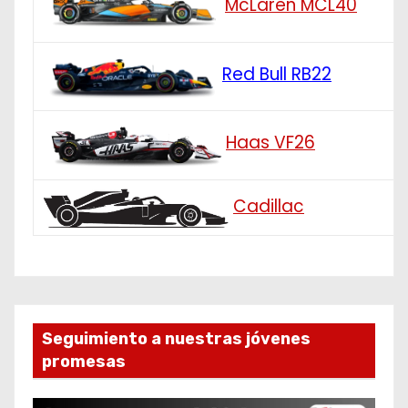
McLaren MCL40
Red Bull RB22
Haas VF26
Cadillac
Seguimiento a nuestras jóvenes
promesas