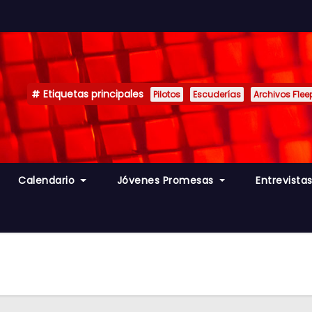
Etiquetas principales
Pilotos
Escuderías
Archivos F1ee
Calendario
Jóvenes Promesas
Entrevista