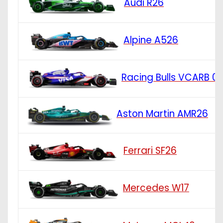
Audi R26
Alpine A526
Racing Bulls VCARB 0
Aston Martin AMR26
Ferrari SF26
Mercedes W17