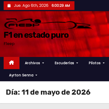
S
Jue. Ago 6th, 2026
6:00:31 AM
a
l
t
a
F1 en estado puro
r
F1eep
a
l
c
Archivos
Escuderías
Pilotos
o
n
Ayrton Senna
t
e
Día:
11 de mayo de 2026
n
i
d