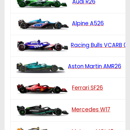
Audi R26
Alpine A526
Racing Bulls VCARB 0
Aston Martin AMR26
Ferrari SF26
Mercedes W17