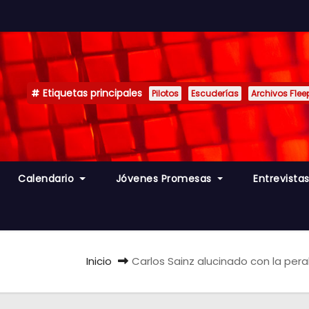
Etiquetas principales
Pilotos
Escuderías
Archivos F1ee
Calendario
Jóvenes Promesas
Entrevista
Inicio
Carlos Sainz alucinado con la pera