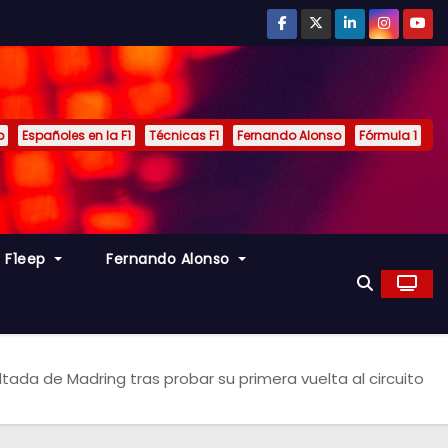
p
Españoles en la F1
Técnicas F1
Fernando Alonso
Fórmula 1
s F1eep
Fernando Alonso
ltada de Madring tras probar su primera vuelta al circuito