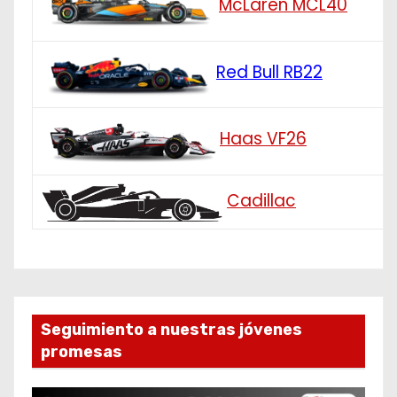
McLaren MCL40
Red Bull RB22
Haas VF26
Cadillac
Seguimiento a nuestras jóvenes
promesas