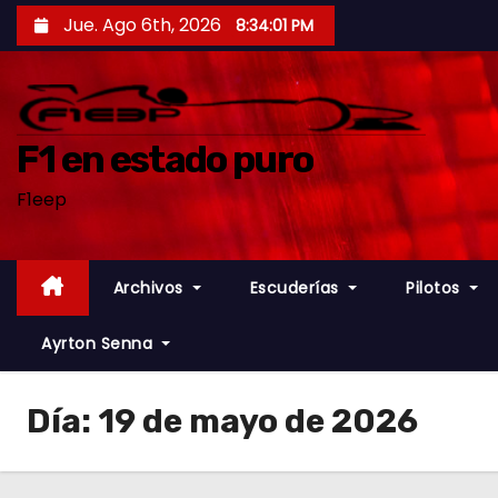
S
Jue. Ago 6th, 2026
8:34:03 PM
a
l
t
a
F1 en estado puro
r
F1eep
a
l
c
Archivos
Escuderías
Pilotos
o
n
Ayrton Senna
t
e
Día:
19 de mayo de 2026
n
i
d