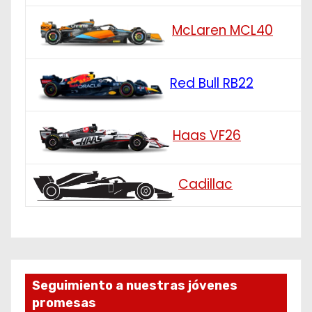
McLaren MCL40
Red Bull RB22
Haas VF26
Cadillac
Seguimiento a nuestras jóvenes
promesas