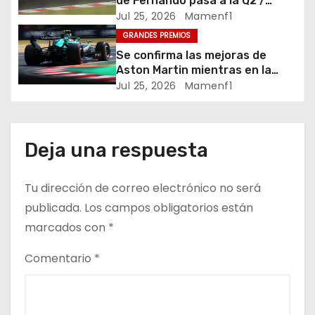
de Fernando pasa a la Q2 /
Crónica clasificación y parrilla
d
Jul 25, 2026
Mamenf1
salida Gran Premio de Fórmula 1
GRANDES PREMIOS
Hungría
e
Se confirma las mejoras de
Aston Martin mientras en la
e
parte de arriba sigue la lucha
Jul 25, 2026
Mamenf1
muy igualada / Crónica Libres 3
n
Gran Premio de Hungría
t
Deja una respuesta
r
Tu dirección de correo electrónico no será
a
publicada.
Los campos obligatorios están
d
marcados con
*
a
Comentario
*
s