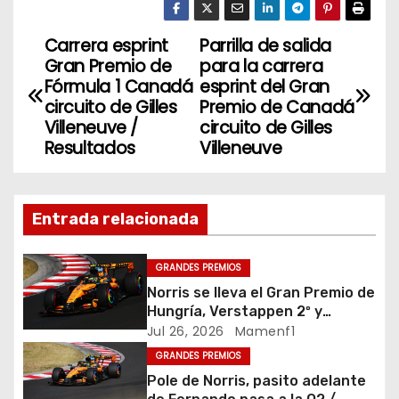
itt
c
k
er
e
e
Carrera esprint
Parrilla de salida
N
Gran Premio de
para la carrera
b
dI
a
Fórmula 1 Canadá
esprint del Gran
o
n
circuito de Gilles
Premio de Canadá
v
o
Villeneuve /
circuito de Gilles
Resultados
Villeneuve
k
e
g
Entrada relacionada
a
c
GRANDES PREMIOS
Norris se lleva el Gran Premio de
i
Hungría, Verstappen 2º y
Antonelli 3º hacen magia,
Jul 26, 2026
Mamenf1
ó
Fernando roza los puntos y
GRANDES PREMIOS
confirma el buen progreso de
Pole de Norris, pasito adelante
n
Aston Martin