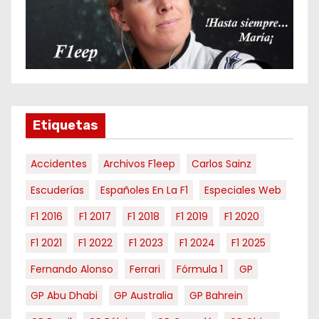
p
o
r
m
e
s
e
Etiquetas
s
Accidentes
Archivos F1eep
Carlos Sainz
Escuderías
Españoles En La F1
Especiales Web
F1 2016
F1 2017
F1 2018
F1 2019
F1 2020
F1 2021
F1 2022
F1 2023
F1 2024
F1 2025
Fernando Alonso
Ferrari
Fórmula 1
GP
GP Abu Dhabi
GP Australia
GP Bahrein