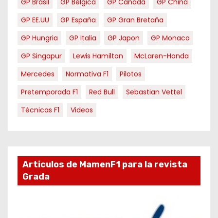
GP Brasil
GP Bélgica
GP Canadá
GP China
GP EE.UU
GP España
GP Gran Bretaña
GP Hungria
GP Italia
GP Japon
GP Monaco
GP Singapur
Lewis Hamilton
McLaren-Honda
Mercedes
Normativa F1
Pilotos
Pretemporada F1
Red Bull
Sebastian Vettel
Técnicas F1
Videos
Articulos de MamenF1 para la revista
Grada