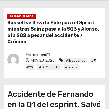
o
GRANDES PREMIOS
Russell se lleva la Pole para el Sprint
mientras Sainz pasa a la SQ3 y Alonso,
a la SQ2 a pesar del accidente /
Crónica
Por
mamenf1
May 23, 2026
,
#Escuderías
#F1
,
,
2026
#GP Canadá
#Pilotos
Accidente de Fernando
en la Q1 del esprint. Salvó