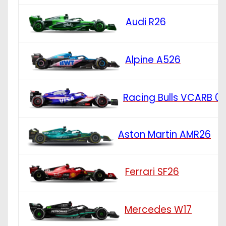
Audi R26
Alpine A526
Racing Bulls VCARB 0
Aston Martin AMR26
Ferrari SF26
Mercedes W17