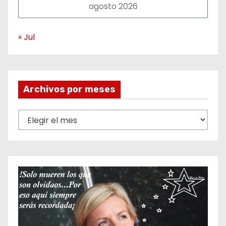
agosto 2026
« Jul
Archivos por meses
A
r
c
h
i
v
o
s