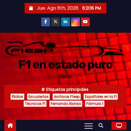
S
Jue. Ago 6th, 2026
6:21:17 PM
a
l
t
a
r
a
F1 en estado puro
l
c
F1eep
o
n
Etiquetas principales
t
Pilotos
Escuderías
Archivos F1eep
Españoles en la F1
e
Técnicas F1
Fernando Alonso
Fórmula 1
n
i
d