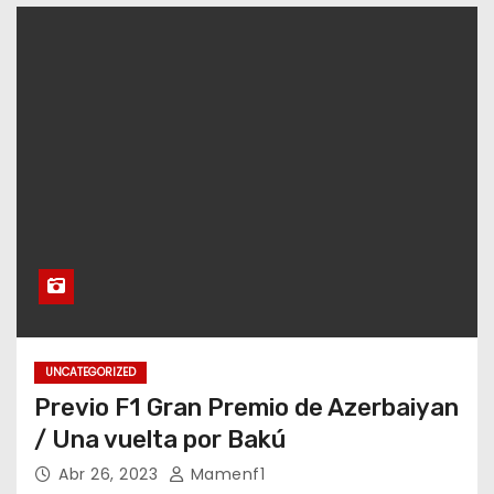
o
UNCATEGORIZED
Previo F1 Gran Premio de Azerbaiyan
/ Una vuelta por Bakú
Abr 26, 2023
Mamenf1