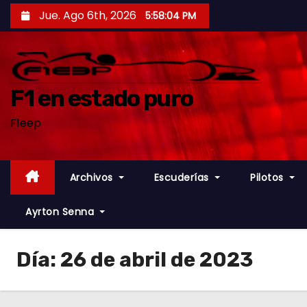
S
Jue. Ago 6th, 2026
5:58:05 PM
a
l
t
a
F1 en estado puro
r
F1eep
a
l
c
Archivos
Escuderías
Pilotos
o
n
Ayrton Senna
t
e
Día:
26 de abril de 2023
n
i
d