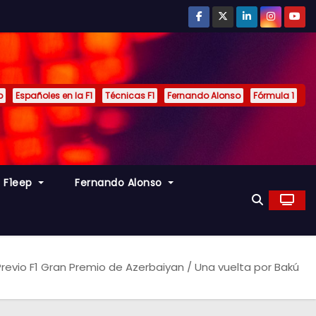
p
Españoles en la F1
Técnicas F1
Fernando Alonso
Fórmula 1
s F1eep
Fernando Alonso
Previo F1 Gran Premio de Azerbaiyan / Una vuelta por Bakú