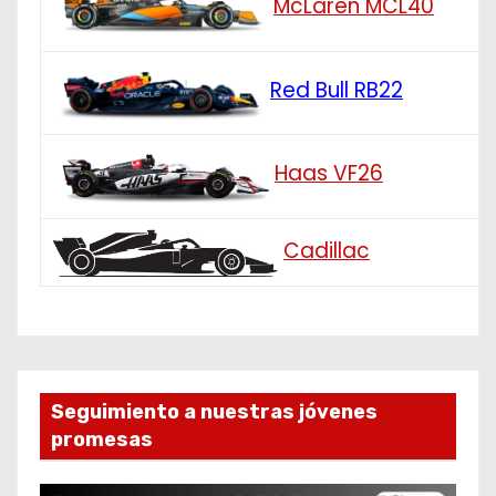
McLaren MCL40
Red Bull RB22
Haas VF26
Cadillac
Seguimiento a nuestras jóvenes
promesas