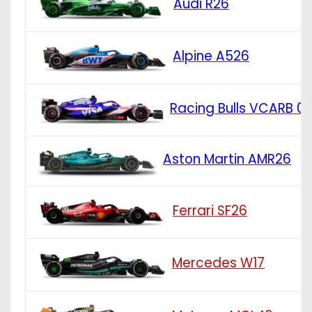
Audi R26
Alpine A526
Racing Bulls VCARB 0
Aston Martin AMR26
Ferrari SF26
Mercedes W17