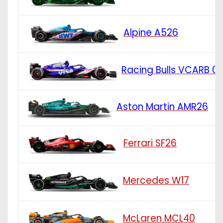
Alpine A526
Racing Bulls VCARB 0
Aston Martin AMR26
Ferrari SF26
Mercedes W17
McLaren MCL40