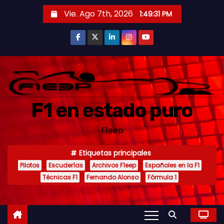
S
Vie. Ago 7th, 2026
1:49:33 PM
a
l
t
a
r
a
F1 en estado puro
l
c
F1eep
o
n
Etiquetas principales
t
Pilotos
Escuderías
Archivos F1eep
Españoles en la F1
e
Técnicas F1
Fernando Alonso
Fórmula 1
n
i
d