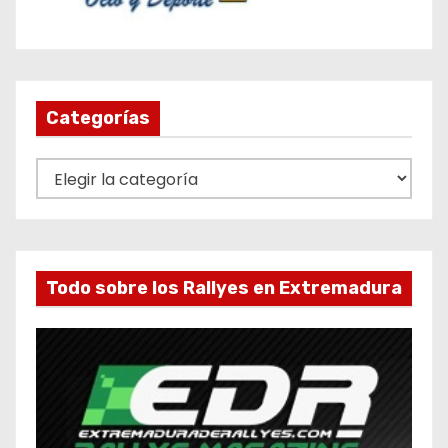
Categorías
C
a
t
e
g
Todo sobre los Rallyes en Extremadura
o
r
í
a
s