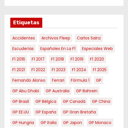
e
s
e
Etiquetas
s
Accidentes
Archivos F1eep
Carlos Sainz
Escuderías
Españoles En La F1
Especiales Web
F1 2016
F1 2017
F1 2018
F1 2019
F1 2020
F1 2021
F1 2022
F1 2023
F1 2024
F1 2025
Fernando Alonso
Ferrari
Fórmula 1
GP
GP Abu Dhabi
GP Australia
GP Bahrein
GP Brasil
GP Bélgica
GP Canadá
GP China
GP EE.UU
GP España
GP Gran Bretaña
GP Hungria
GP Italia
GP Japon
GP Monaco