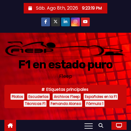
S
Sáb. Ago 8th, 2026
9:23:20 PM
a
l
t
a
r
a
F1 en estado puro
l
c
F1eep
o
n
Etiquetas principales
t
Pilotos
Escuderías
Archivos F1eep
Españoles en la F1
e
Técnicas F1
Fernando Alonso
Fórmula 1
n
i
d