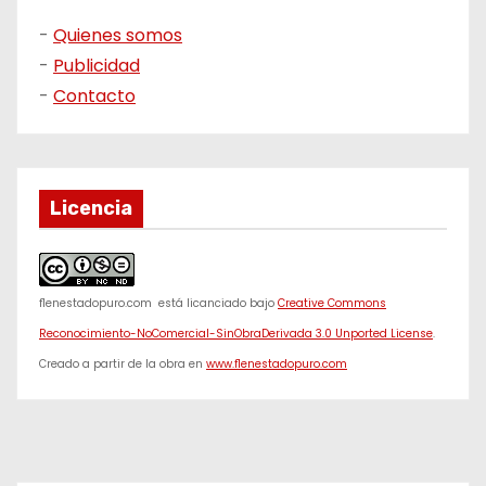
-
Quienes somos
-
Publicidad
-
Contacto
Licencia
f1enestadopuro.com
está licanciado bajo
Creative Commons
Reconocimiento-NoComercial-SinObraDerivada 3.0 Unported License
.
Creado a partir de la obra en
www.f1enestadopuro.com