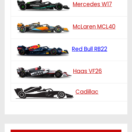
Mercedes W17
McLaren MCL40
Red Bull RB22
Haas VF26
Cadillac