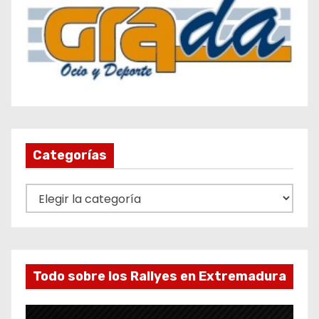
Categorías
C
a
t
e
g
Todo sobre los Rallyes en Extremadura
o
r