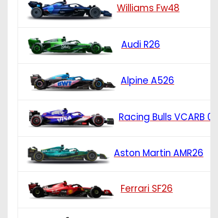
Williams Fw48
Audi R26
Alpine A526
Racing Bulls VCARB 0
Aston Martin AMR26
Ferrari SF26