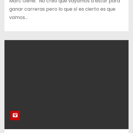
Marc Gené: "No creo que vayamos a estar para
ganar carreras pero lo que sí es cierto es que
vamos…