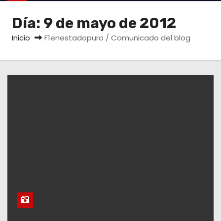
o
Día:
9 de mayo de 2012
Inicio
F1enestadopuro / Comunicado del blog