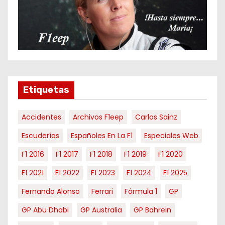
p
o
r
m
e
s
e
Etiquetas
s
Accidentes
Archivos F1eep
Carlos Sainz
Escuderías
Españoles En La F1
Especiales Web
F1 2016
F1 2017
F1 2018
F1 2019
F1 2020
F1 2021
F1 2022
F1 2023
F1 2024
F1 2025
Fernando Alonso
Ferrari
Fórmula 1
GP
GP Abu Dhabi
GP Australia
GP Bahrein