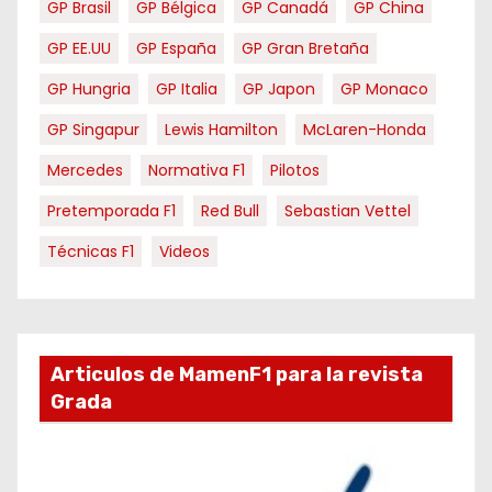
GP Brasil
GP Bélgica
GP Canadá
GP China
GP EE.UU
GP España
GP Gran Bretaña
GP Hungria
GP Italia
GP Japon
GP Monaco
GP Singapur
Lewis Hamilton
McLaren-Honda
Mercedes
Normativa F1
Pilotos
Pretemporada F1
Red Bull
Sebastian Vettel
Técnicas F1
Videos
Articulos de MamenF1 para la revista
Grada