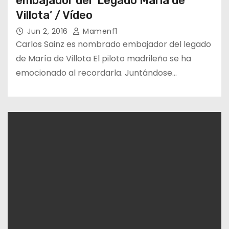
embajador del ‘Legado María de
Villota’ / Vídeo
Jun 2, 2016
Mamenf1
Carlos Sainz es nombrado embajador del legado
de María de Villota El piloto madrileño se ha
emocionado al recordarla. Juntándose…