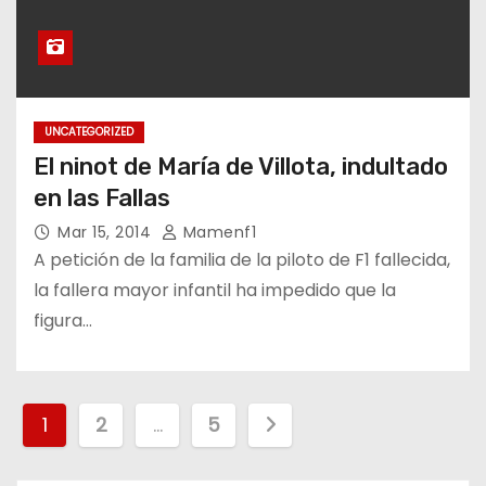
UNCATEGORIZED
El ninot de María de Villota, indultado
en las Fallas
Mar 15, 2014
Mamenf1
A petición de la familia de la piloto de F1 fallecida,
la fallera mayor infantil ha impedido que la
figura…
P
1
2
…
5
a