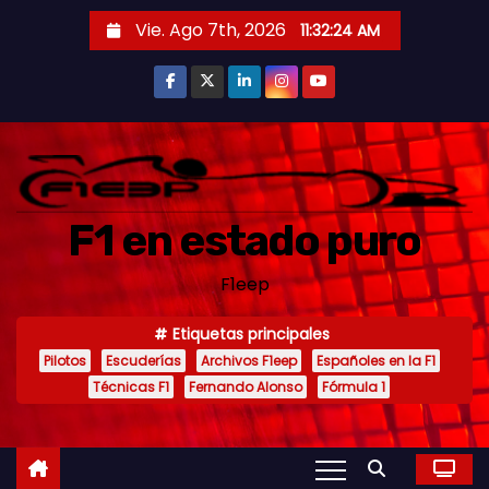
S
Vie. Ago 7th, 2026
11:32:25 AM
a
l
t
a
r
a
F1 en estado puro
l
c
F1eep
o
n
Etiquetas principales
t
Pilotos
Escuderías
Archivos F1eep
Españoles en la F1
e
Técnicas F1
Fernando Alonso
Fórmula 1
n
i
d