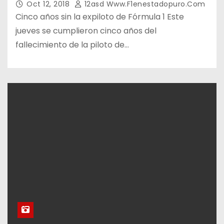
Oct 12, 2018
12asd Www.f1enestadopuro.com
Cinco años sin la expiloto de Fórmula 1 Este
jueves se cumplieron cinco años del
fallecimiento de la piloto de…