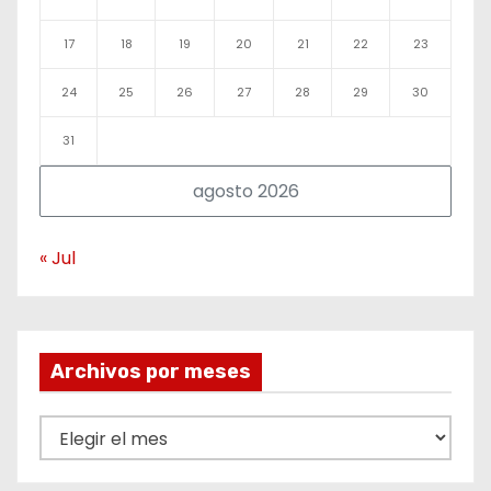
17
18
19
20
21
22
23
24
25
26
27
28
29
30
31
agosto 2026
« Jul
Archivos por meses
A
r
c