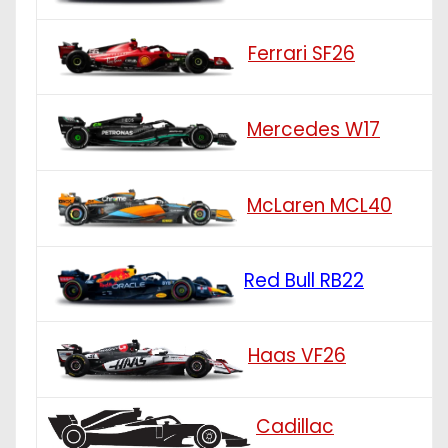
Ferrari SF26
Mercedes W17
McLaren MCL40
Red Bull RB22
Haas VF26
Cadillac