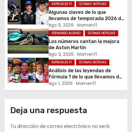
i
ESPECIALES F1
ÚLTIMAS NOTICIAS
Algunas claves de lo que
ó
llevamos de temporada 2026 de
Fórmula 1
Ago 5, 2026
Mamenf1
n
FERNANDO ALONSO
ÚLTIMAS NOTICIAS
d
Los números cantan la mejora
de Aston Martin
e
Ago 3, 2026
Mamenf1
ESPECIALES F1
ÚLTIMAS NOTICIAS
e
Análisis de las leyendas de
Fórmula 1 de lo que llevamos de
n
temporada 2026
Ago 1, 2026
Mamenf1
t
r
Deja una respuesta
a
Tu dirección de correo electrónico no será
d