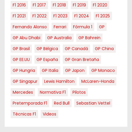
F1 2016
F1 2017
F1 2018
F1 2019
F1 2020
F1 2021
F1 2022
F1 2023
F1 2024
F1 2025
Fernando Alonso
Ferrari
Fórmula 1
GP
GP Abu Dhabi
GP Australia
GP Bahrein
GP Brasil
GP Bélgica
GP Canadá
GP China
GP EE.UU
GP España
GP Gran Bretaña
GP Hungria
GP Italia
GP Japon
GP Monaco
GP Singapur
Lewis Hamilton
McLaren-Honda
Mercedes
Normativa F1
Pilotos
Pretemporada F1
Red Bull
Sebastian Vettel
Técnicas F1
Videos