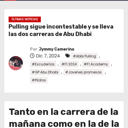
o
ÚLTIMAS NOTICIAS
Pulling sigue incontestable y se lleva
las dos carreras de Abu Dhabi
Por
Jymmy Camerino
Dic 7, 2024
,
#Abbi Pulling
,
,
,
#Escuderías
#F1 2024
#F1 Academy
,
,
#GP Abu Dhabi
#Jovenes promesas
#Pilotos
Tanto en la carrera de la
mañana como en la de la