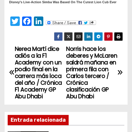
T
F
Li
w
a
n
itt
c
k
er
e
e
Nerea Martí dice
Norris hace los
N
adiós a la F1
deberes y McLaren
b
dI
a
Academy con un
saldrá mañana en
o
n
podio final en la
primera fila con
v
o
carrera más loca
Carlos tercero /
del año / Crónica
Crónica
k
e
F1 Academy GP
clasificación GP
Abu Dhabi
Abu Dhabi
g
a
Entrada relacionada
c