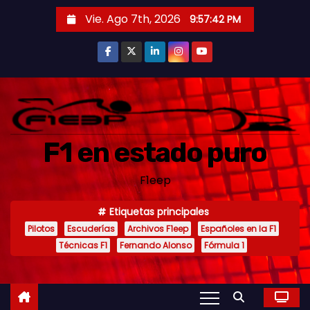
S
Vie. Ago 7th, 2026
9:57:44 PM
a
l
t
a
r
a
F1 en estado puro
l
c
F1eep
o
n
Etiquetas principales
t
Pilotos
Escuderías
Archivos F1eep
Españoles en la F1
e
Técnicas F1
Fernando Alonso
Fórmula 1
n
i
d