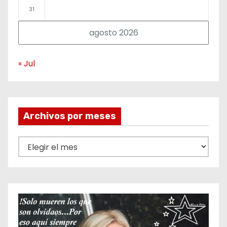
31
agosto 2026
« Jul
Archivos por meses
A
r
c
h
i
v