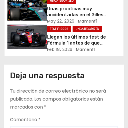
n
UNCATEGORIZED
Unas practicas muy
d
accidentadas en el Gilles
Villeneuve deja a Fernando en
May 22, 2026
Mamenf1
e
buena posición, ¿será real?… /
TEST F1 2026
UNCATEGORIZED
Crónica libes 1 GP Canadá
e
Llegan los últimos test de
Fórmula 1 antes de que
n
comience la nueva temporada
Feb 18, 2026
Mamenf1
2026 / Crónica de esta mañana
t
en Bharéin
r
Deja una respuesta
a
Tu dirección de correo electrónico no será
d
publicada.
Los campos obligatorios están
marcados con
*
a
Comentario
*
s