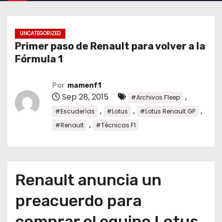
o
UNCATEGORIZED
Primer paso de Renault para volver a la
Fórmula 1
Por
mamenf1
Sep 28, 2015
,
#Archivos F1eep
,
,
,
#Escuderías
#Lotus
#Lotus Renault GP
,
#Renault
#Técnicas F1
Renault anuncia un
preacuerdo para
comprar el equipo Lotus