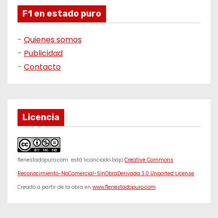
F1 en estado puro
-
Quienes somos
-
Publicidad
-
Contacto
Licencia
f1enestadopuro.com
está licanciado bajo
Creative Commons
Reconocimiento-NoComercial-SinObraDerivada 3.0 Unported License
.
Creado a partir de la obra en
www.f1enestadopuro.com