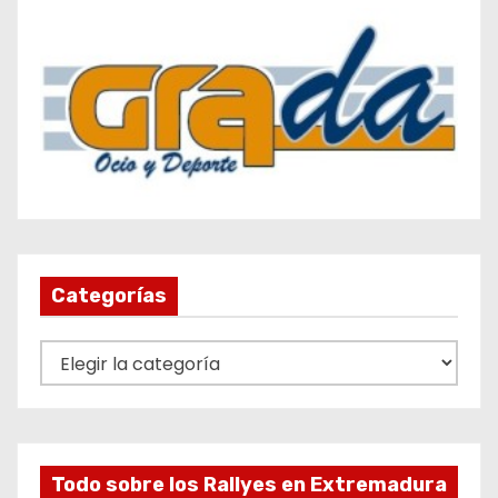
Categorías
C
a
t
e
g
Todo sobre los Rallyes en Extremadura