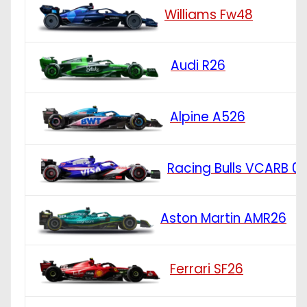
Williams Fw48
Audi R26
Alpine A526
Racing Bulls VCARB 0
Aston Martin AMR26
Ferrari SF26