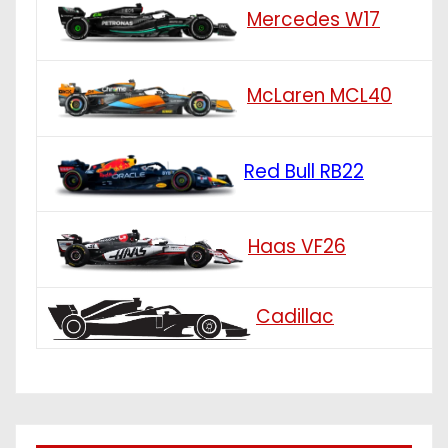
Mercedes W17
McLaren MCL40
Red Bull RB22
Haas VF26
Cadillac