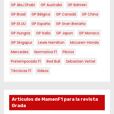
GP Abu Dhabi
GP Australia
GP Bahrein
GP Brasil
GP Bélgica
GP Canadá
GP China
GP EE.UU
GP España
GP Gran Bretaña
GP Hungria
GP Italia
GP Japon
GP Monaco
GP Singapur
Lewis Hamilton
McLaren-Honda
Mercedes
Normativa F1
Pilotos
Pretemporada F1
Red Bull
Sebastian Vettel
Técnicas F1
Videos
Articulos de MamenF1 para la revista
Grada