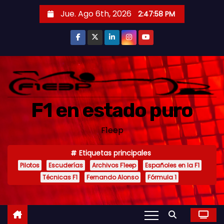
S
Jue. Ago 6th, 2026
2:48:00 PM
a
l
t
a
r
a
F1 en estado puro
l
c
F1eep
o
n
Etiquetas principales
t
Pilotos
Escuderías
Archivos F1eep
Españoles en la F1
e
Técnicas F1
Fernando Alonso
Fórmula 1
n
i
d