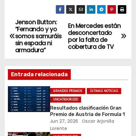
w
a
n
itt
c
k
er
e
e
Jenson Button:
N
En Mercedes están
“Fernando y yo
b
dI
desconcertado
a
somos samuráis
o
n
por la falta de
sin espada ni
cobertura de TV
v
o
armadura”
k
e
g
Entrada relacionada
a
GRANDES PREMIOS
ÚLTIMAS NOTICIAS
c
UNCATEGORIZED
Resultados clasificación Gran
i
Premio de Austria de Formula 1
Jun 27, 2026
Oscar Arjonilla
ó
Lorente