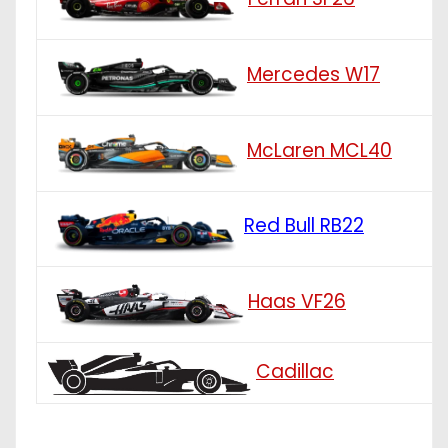
Mercedes W17
McLaren MCL40
Red Bull RB22
Haas VF26
Cadillac