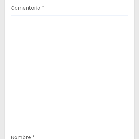
s
Comentario
*
Nombre
*