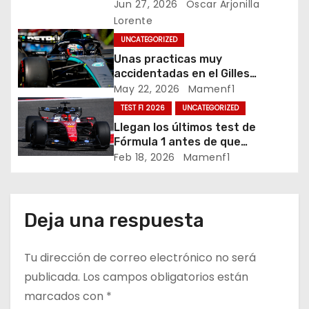
ó
Jun 27, 2026
Oscar Arjonilla
Lorente
n
UNCATEGORIZED
d
Unas practicas muy
accidentadas en el Gilles
e
Villeneuve deja a Fernando en
May 22, 2026
Mamenf1
buena posición, ¿será real?… /
TEST F1 2026
UNCATEGORIZED
e
Crónica libes 1 GP Canadá
Llegan los últimos test de
n
Fórmula 1 antes de que
comience la nueva temporada
Feb 18, 2026
Mamenf1
t
2026 / Crónica de esta mañana
en Bharéin
r
Deja una respuesta
a
d
Tu dirección de correo electrónico no será
publicada.
Los campos obligatorios están
a
marcados con
*