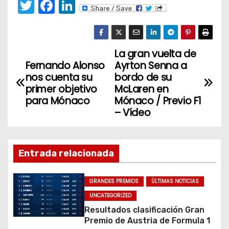
T
F
Li
w
a
n
itt
c
k
er
e
e
La gran vuelta de
N
Fernando Alonso
Ayrton Senna a
b
dI
a
nos cuenta su
bordo de su
o
n
primer objetivo
McLaren en
v
o
para Mónaco
Mónaco / Previo F1
– Vídeo
k
e
g
Entrada relacionada
a
c
GRANDES PREMIOS
ÚLTIMAS NOTICIAS
UNCATEGORIZED
i
Resultados clasificación Gran
Premio de Austria de Formula 1