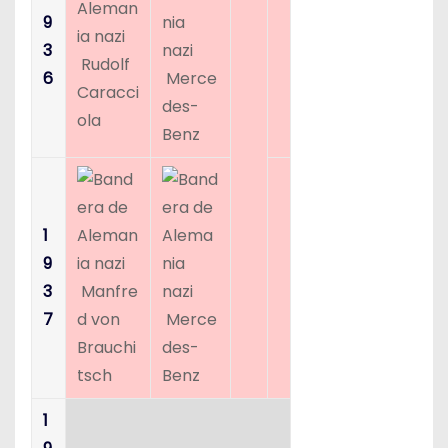
9
3
Rudolf
6
Merce
Caracci
des-
ola
Benz
1
9
3
Manfre
7
d von
Merce
Brauchi
des-
tsch
Benz
1