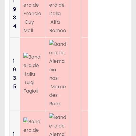
1
9
3
Guy
Alfa
4
Moll
Romeo
1
9
3
Luigi
5
Merce
Fagioli
des-
Benz
1