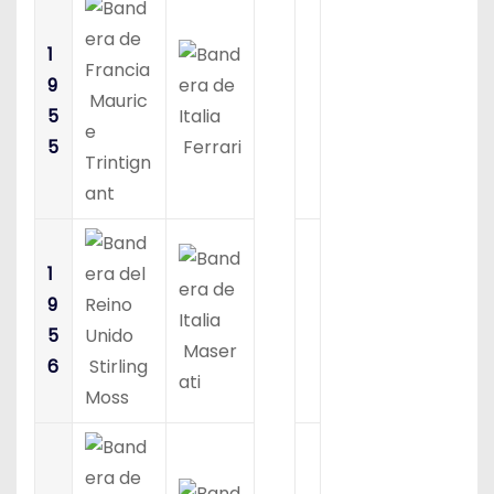
1
9
Mauric
5
e
5
Ferrari
Trintign
ant
1
9
5
Maser
6
Stirling
ati
Moss