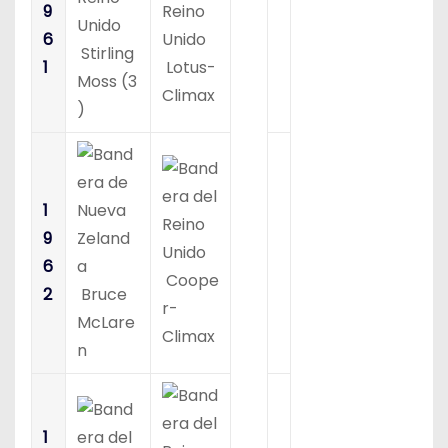
9
6
Stirling
1
Lotus-
Moss (3
Climax
)
1
9
6
Coope
2
Bruce
r-
McLare
Climax
n
1