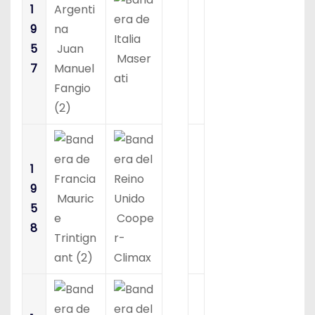
1
9
5
Juan
Maser
7
Manuel
ati
Fangio
(2)
1
9
Mauric
5
e
Coope
8
Trintign
r-
ant (2)
Climax