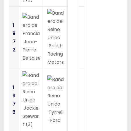
1
9
7
Jean-
British
2
Pierre
Racing
Beltoise
Motors
1
9
7
Jackie
3
Tyrrell
Stewar
-Ford
t (3)