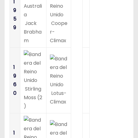
1
9
5
Jack
Coope
9
Brabha
r-
m
Climax
1
9
6
Stirling
0
Lotus-
Moss (2
Climax
)
1