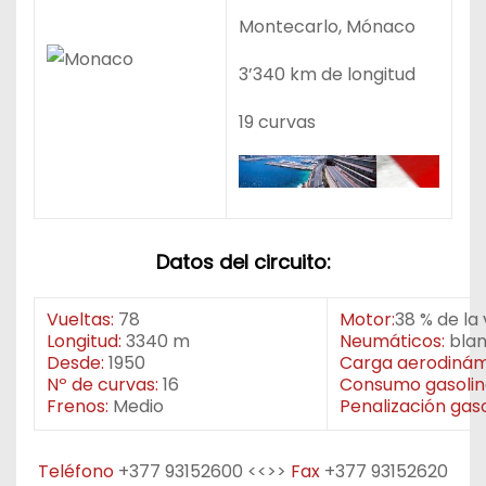
Montecarlo, Mónaco
3’340 km de longitud
19 curvas
Datos del circuito:
Vueltas:
78
Motor:
38 % de la
Longitud:
3340 m
Neumáticos:
blan
Desde:
1950
Carga aerodinám
Nº de curvas:
16
Consumo gasolin
Frenos:
Medio
Penalización gaso
Teléfono
+377 93152600 <<>>
Fax
+377 93152620