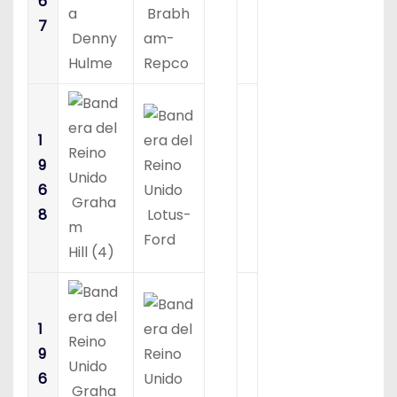
6
Brabh
7
Denny
am-
Hulme
Repco
1
9
6
Graha
8
Lotus-
m
Ford
Hill (4)
1
9
6
Graha