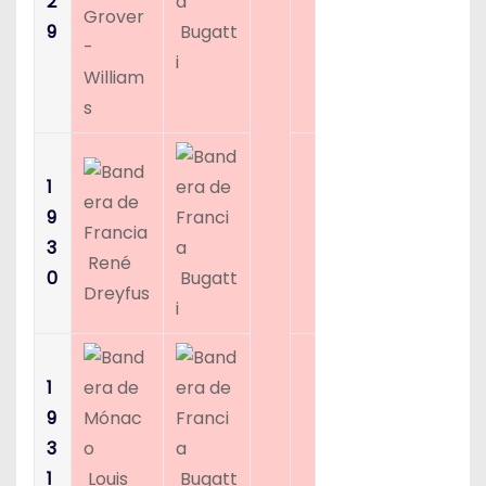
2
Grover
9
Bugatt
-
i
William
s
1
9
3
René
0
Bugatt
Dreyfus
i
1
9
3
1
Louis
Bugatt