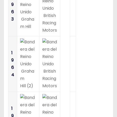
9
6
British
3
Graha
Racing
m Hill
Motors
1
9
6
Graha
British
4
m
Racing
Hill (2)
Motors
1
9