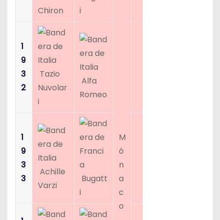
Chiron
i
1
9
3
Tazio
Alfa
2
Nuvolar
Romeo
i
1
M
9
ó
3
n
Achille
3
Bugatt
a
Varzi
i
c
o