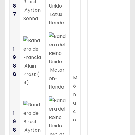
8
Ayrton
7
Lotus-
Senna
Honda
1
9
8
Alain
McLar
8
Prost (
M
en-
4)
ó
Honda
n
a
c
1
o
9
8
Ayrton
McLar