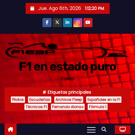
S
Jue. Ago 6th, 2026
1:12:21 PM
a
l
t
a
r
a
F1 en estado puro
l
c
F1eep
o
n
Etiquetas principales
t
Pilotos
Escuderías
Archivos F1eep
Españoles en la F1
e
Técnicas F1
Fernando Alonso
Fórmula 1
n
i
d