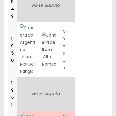
9
No se disputó.
4
9
M
1
ó
9
n
5
a
Juan
Alfa
0
c
Manuel
Romeo
o
Fangio
1
9
No se disputó.
5
1