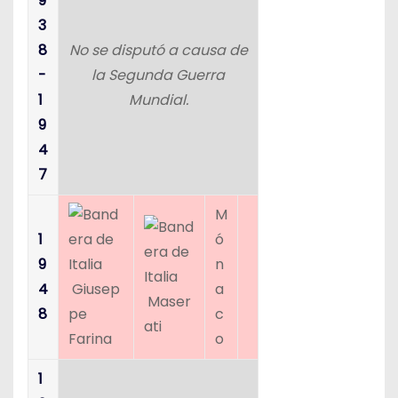
9
3
8
No se disputó a causa de
-
la Segunda Guerra
1
Mundial.
9
4
7
M
1
ó
9
n
4
Giusep
a
Maser
8
pe
c
ati
Farina
o
1