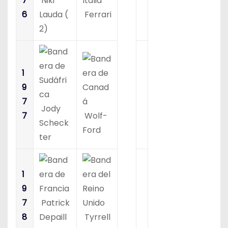
7
Niki
6
Lauda (
Ferrari
2)
1
9
7
Jody
7
Wolf-
Scheck
Ford
ter
1
9
7
Patrick
8
Depaill
Tyrrell