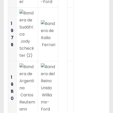
er
-Ford
1
9
7
Jody
9
Ferrari
Scheck
ter (2)
1
9
8
Carlos
Willia
0
Reutem
ms-
ann
Ford