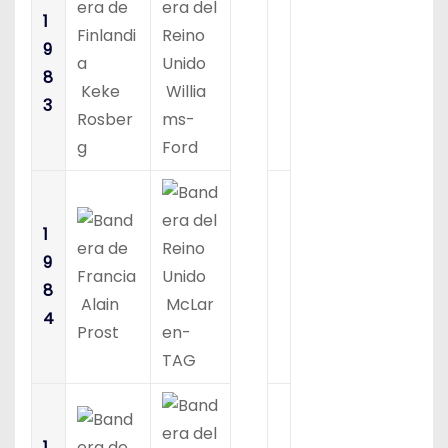
1
9
8
Keke
Willia
3
Rosber
ms-
g
Ford
1
9
8
Alain
McLar
4
Prost
en-
TAG
1