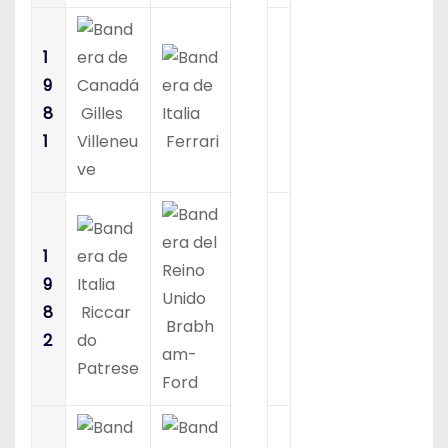
1
9
8
Gilles
1
Villeneu
Ferrari
ve
1
9
8
Riccar
Brabh
2
do
am-
Patrese
Ford