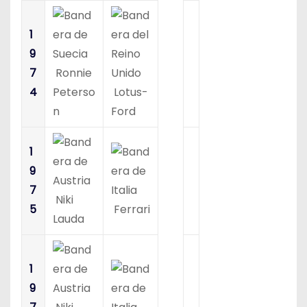
1
9
7
Ronnie
4
Peterso
Lotus-
n
Ford
1
9
7
Niki
5
Ferrari
Lauda
1
9