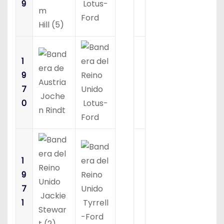
9
Lotus-
m
Ford
Hill (5)
1
9
7
Joche
0
Lotus-
n Rindt
Ford
1
9
7
Jackie
1
Tyrrell
Stewar
-Ford
t (2)