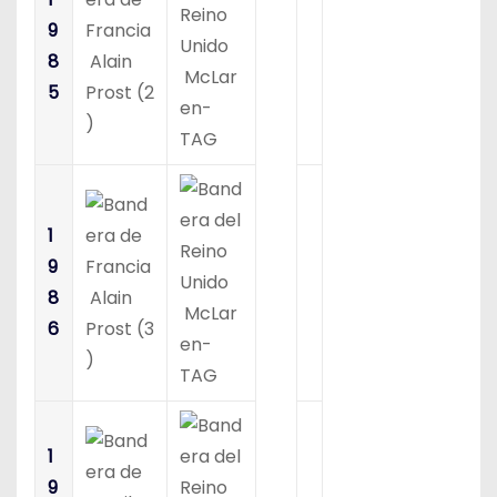
9
8
Alain
McLar
5
Prost (2
en-
)
TAG
1
9
8
Alain
McLar
6
Prost (3
en-
)
TAG
1
9