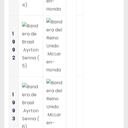
en-
4)
Honda
1
9
9
Ayrton
McLar
2
Senna (
en-
5)
Honda
1
9
9
Ayrton
McLar
3
Senna (
en-
6)