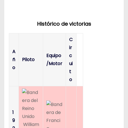
Histórico de victorias
C
ir
A
Equipo
c
ñ
Piloto
/Motor
ui
o
t
o
1
9
William