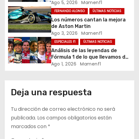
Fórmula 1
Ago 5, 2026
Mamenf1
n
FERNANDO ALONSO
ÚLTIMAS NOTICIAS
d
Los números cantan la mejora
de Aston Martin
e
Ago 3, 2026
Mamenf1
ESPECIALES F1
ÚLTIMAS NOTICIAS
e
Análisis de las leyendas de
Fórmula 1 de lo que llevamos de
n
temporada 2026
Ago 1, 2026
Mamenf1
t
r
Deja una respuesta
a
Tu dirección de correo electrónico no será
d
publicada.
Los campos obligatorios están
a
marcados con
*