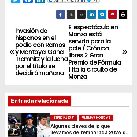
w
a
n
itt
c
k
er
e
e
El espectáculo en
N
Invasión de
Monza está
b
dI
hispanos en el
a
servido para la
o
n
podio con Ramos
pole / Crónica
y Montoya. Gana
v
o
libres 2 Gran
Tramnitz y la lucha
Premio de Fórmula
k
por el título se
e
1 Italia circuito de
decidirá mañana
Monza
g
a
Entrada relacionada
c
i
ESPECIALES F1
ÚLTIMAS NOTICIAS
Algunas claves de lo que
ó
llevamos de temporada 2026 de