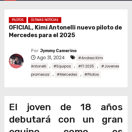
o
PILOTOS
ÚLTIMAS NOTICIAS
OFICIAL, Kimi Antonelli nuevo piloto de
Mercedes para el 2025
Por
Jymmy Camerino
Ago 31, 2024
#Andrea Kimi
,
,
,
Antonelli
#Equipos
#F1 2025
#Jovenes
,
,
promesas
#Mercedes
#Pilotos
El joven de 18 años
debutará con un gran
equipo como es