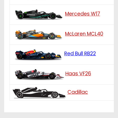
Mercedes W17
McLaren MCL40
Red Bull RB22
Haas VF26
Cadillac