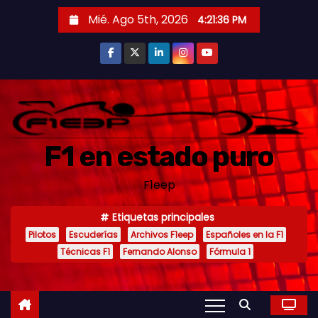
S
Mié. Ago 5th, 2026
4:21:38 PM
a
l
t
a
r
a
F1 en estado puro
l
c
F1eep
o
n
Etiquetas principales
t
Pilotos
Escuderías
Archivos F1eep
Españoles en la F1
e
Técnicas F1
Fernando Alonso
Fórmula 1
n
i
d