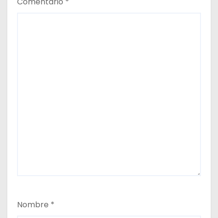
s
Comentario
*
Nombre
*