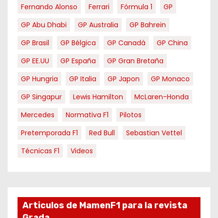
Fernando Alonso
Ferrari
Fórmula 1
GP
GP Abu Dhabi
GP Australia
GP Bahrein
GP Brasil
GP Bélgica
GP Canadá
GP China
GP EE.UU
GP España
GP Gran Bretaña
GP Hungria
GP Italia
GP Japon
GP Monaco
GP Singapur
Lewis Hamilton
McLaren-Honda
Mercedes
Normativa F1
Pilotos
Pretemporada F1
Red Bull
Sebastian Vettel
Técnicas F1
Videos
Articulos de MamenF1 para la revista
Grada