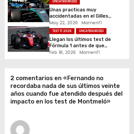
UNCATEGORIZED
d
Unas practicas muy
accidentadas en el Gilles
e
Villeneuve deja a Fernando en
May 22, 2026
Mamenf1
buena posición, ¿será real?… /
TEST F1 2026
UNCATEGORIZED
e
Crónica libes 1 GP Canadá
Llegan los últimos test de
n
Fórmula 1 antes de que
comience la nueva temporada
Feb 18, 2026
Mamenf1
t
2026 / Crónica de esta mañana
en Bharéin
r
2 comentarios en «Fernando no
a
recordaba nada de sus últimos veinte
años cuando fue atendido después del
d
impacto en los test de Montmeló»
a
s