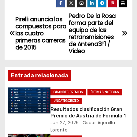
itt
c
k
er
e
e
Pedro De la Rosa
N
Pirelli anuncia los
forma parte del
b
dI
compuestos para
a
equipo de las
o
n
las cuatro
retransmisiones
primeras carreras
v
o
de Antena3F1 /
de 2015
Vídeo
k
e
g
Entrada relacionada
a
c
GRANDES PREMIOS
ÚLTIMAS NOTICIAS
UNCATEGORIZED
i
Resultados clasificación Gran
Premio de Austria de Formula 1
ó
Jun 27, 2026
Oscar Arjonilla
Lorente
n