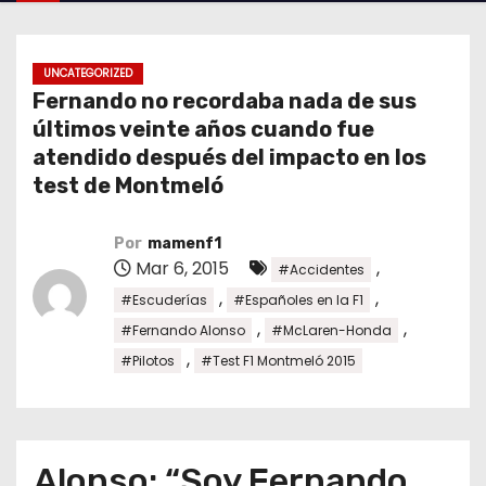
o
UNCATEGORIZED
Fernando no recordaba nada de sus
últimos veinte años cuando fue
atendido después del impacto en los
test de Montmeló
Por
mamenf1
Mar 6, 2015
,
#Accidentes
,
,
#Escuderías
#Españoles en la F1
,
,
#Fernando Alonso
#McLaren-Honda
,
#Pilotos
#Test F1 Montmeló 2015
Alonso: “Soy Fernando