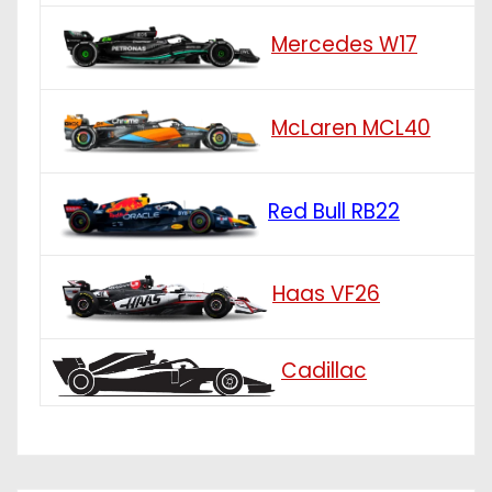
Mercedes W17
McLaren MCL40
Red Bull RB22
Haas VF26
Cadillac