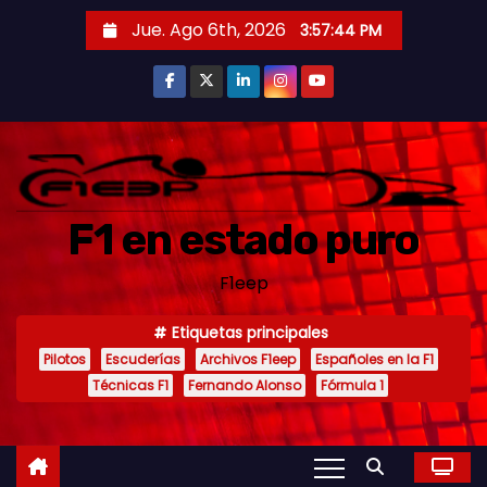
S
Jue. Ago 6th, 2026
3:57:45 PM
a
l
t
a
r
a
F1 en estado puro
l
c
F1eep
o
n
Etiquetas principales
t
Pilotos
Escuderías
Archivos F1eep
Españoles en la F1
e
Técnicas F1
Fernando Alonso
Fórmula 1
n
i
d