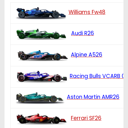
Williams Fw48
Audi R26
Alpine A526
Racing Bulls VCARB 0
Aston Martin AMR26
Ferrari SF26