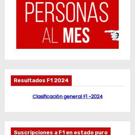
Resultados F1 2024
Clasificación general F1 ~2024
Suscripciones a F1 en estado puro