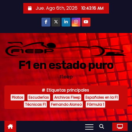
S
Jue. Ago 6th, 2026
10:43:18 AM
a
l
t
a
r
a
F1 en estado puro
l
c
F1eep
o
n
Etiquetas principales
t
Pilotos
Escuderías
Archivos F1eep
Españoles en la F1
e
Técnicas F1
Fernando Alonso
Fórmula 1
n
i
d