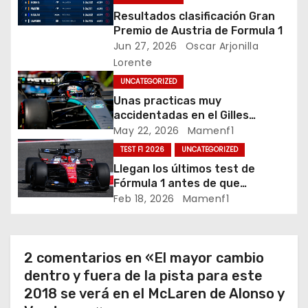
ó
Resultados clasificación Gran
Premio de Austria de Formula 1
n
Jun 27, 2026
Oscar Arjonilla
Lorente
d
UNCATEGORIZED
e
Unas practicas muy
accidentadas en el Gilles
e
Villeneuve deja a Fernando en
May 22, 2026
Mamenf1
buena posición, ¿será real?… /
n
TEST F1 2026
UNCATEGORIZED
Crónica libes 1 GP Canadá
Llegan los últimos test de
t
Fórmula 1 antes de que
comience la nueva temporada
Feb 18, 2026
Mamenf1
r
2026 / Crónica de esta mañana
en Bharéin
a
2 comentarios en «El mayor cambio
d
dentro y fuera de la pista para este
2018 se verá en el McLaren de Alonso y
a