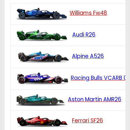
Williams Fw48
Audi R26
Alpine A526
Racing Bulls VCARB 0
Aston Martin AMR26
Ferrari SF26