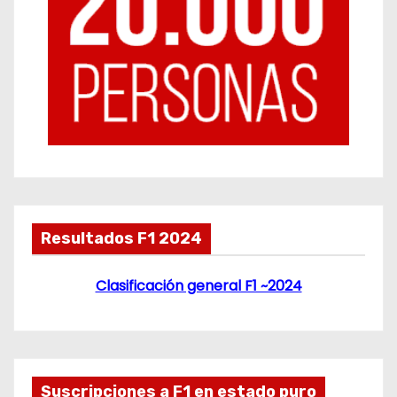
Resultados F1 2024
Clasificación general F1 ~2024
Suscripciones a F1 en estado puro