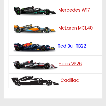
Mercedes W17
McLaren MCL40
Red Bull RB22
Haas VF26
Cadillac