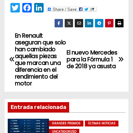
T
F
Li
w
a
n
itt
c
k
er
e
e
En Renault
N
aseguran que solo
b
dI
a
han cambiado
o
n
El nuevo Mercedes
aquellas piezas
para la Fórmula 1
v
o
que marcan una
de 2018 ya asusta
diferencia en el
k
e
rendimiento del
motor
g
a
Entrada relacionada
c
i
GRANDES PREMIOS
ÚLTIMAS NOTICIAS
UNCATEGORIZED