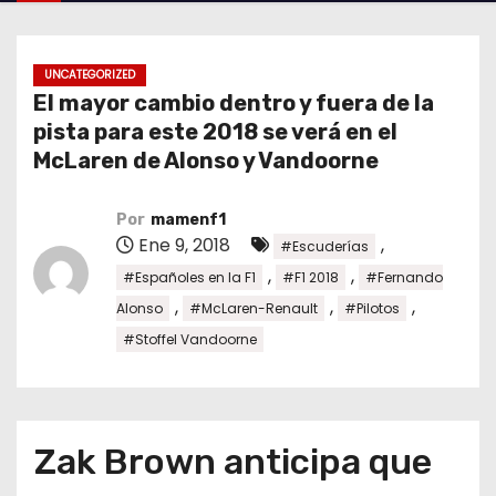
o
UNCATEGORIZED
El mayor cambio dentro y fuera de la
pista para este 2018 se verá en el
McLaren de Alonso y Vandoorne
Por
mamenf1
Ene 9, 2018
,
#Escuderías
,
,
#Españoles en la F1
#F1 2018
#Fernando
,
,
,
Alonso
#McLaren-Renault
#Pilotos
#Stoffel Vandoorne
Zak Brown anticipa que