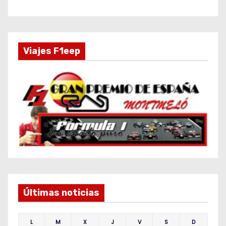
Viajes F1eep
Últimas noticias
L
M
X
J
V
S
D