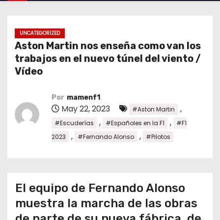
o
UNCATEGORIZED
Aston Martin nos enseña como van los
trabajos en el nuevo túnel del viento /
Vídeo
Por
mamenf1
May 22, 2023
,
#Aston Martin
,
,
#Escuderías
#Españoles en la F1
#F1
,
,
2023
#Fernando Alonso
#Pilotos
El equipo de Fernando Alonso
muestra la marcha de las obras
de parte de su nueva fábrica, de