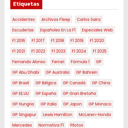
e
Etiquetas
s
Accidentes
Archivos F1eep
Carlos Sainz
Escuderías
Españoles En La F1
Especiales Web
F1 2016
F1 2017
F1 2018
F1 2019
F1 2020
F1 2021
F1 2022
F1 2023
F1 2024
F1 2025
Fernando Alonso
Ferrari
Fórmula 1
GP
GP Abu Dhabi
GP Australia
GP Bahrein
GP Brasil
GP Bélgica
GP Canadá
GP China
GP EE.UU
GP España
GP Gran Bretaña
GP Hungria
GP Italia
GP Japon
GP Monaco
GP Singapur
Lewis Hamilton
McLaren-Honda
Mercedes
Normativa F1
Pilotos