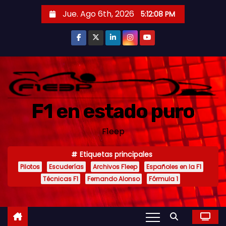
S
Jue. Ago 6th, 2026
5:12:10 PM
a
l
t
a
r
a
F1 en estado puro
l
c
F1eep
o
n
Etiquetas principales
t
Pilotos
Escuderías
Archivos F1eep
Españoles en la F1
e
Técnicas F1
Fernando Alonso
Fórmula 1
n
i
d