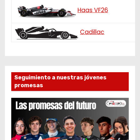
Haas VF26
Cadillac
Seguimiento a nuestras jóvenes
promesas