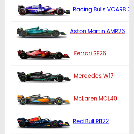
Racing Bulls VCARB 0
Aston Martin AMR26
Ferrari SF26
Mercedes W17
McLaren MCL40
Red Bull RB22