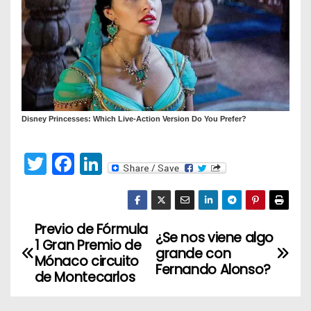
T
F
Li
w
a
n
itt
c
k
er
e
e
Previo de Fórmula
N
¿Se nos viene algo
1 Gran Premio de
b
dI
grande con
a
Mónaco circuito
o
n
Fernando Alonso?
de Montecarlos
v
o