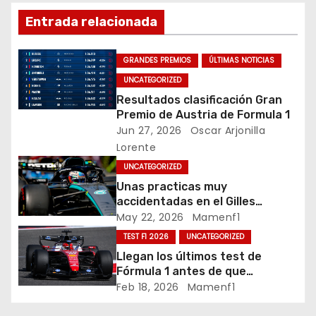
k
e
Entrada relacionada
g
GRANDES PREMIOS
ÚLTIMAS NOTICIAS
a
UNCATEGORIZED
c
Resultados clasificación Gran
Premio de Austria de Formula 1
i
Jun 27, 2026
Oscar Arjonilla
Lorente
ó
UNCATEGORIZED
n
Unas practicas muy
accidentadas en el Gilles
d
Villeneuve deja a Fernando en
May 22, 2026
Mamenf1
buena posición, ¿será real?… /
TEST F1 2026
UNCATEGORIZED
e
Crónica libes 1 GP Canadá
Llegan los últimos test de
Fórmula 1 antes de que
e
comience la nueva temporada
Feb 18, 2026
Mamenf1
2026 / Crónica de esta mañana
n
en Bharéin