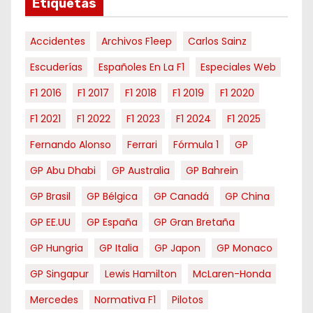
e
Etiquetas
s
Accidentes
Archivos F1eep
Carlos Sainz
Escuderías
Españoles En La F1
Especiales Web
F1 2016
F1 2017
F1 2018
F1 2019
F1 2020
F1 2021
F1 2022
F1 2023
F1 2024
F1 2025
Fernando Alonso
Ferrari
Fórmula 1
GP
GP Abu Dhabi
GP Australia
GP Bahrein
GP Brasil
GP Bélgica
GP Canadá
GP China
GP EE.UU
GP España
GP Gran Bretaña
GP Hungria
GP Italia
GP Japon
GP Monaco
GP Singapur
Lewis Hamilton
McLaren-Honda
Mercedes
Normativa F1
Pilotos