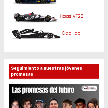
Haas VF26
Cadillac
Seguimiento a nuestras jóvenes
promesas