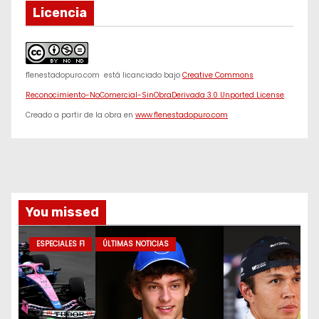
Licencia
f1enestadopuro.com
está licanciado bajo
Creative Commons
Reconocimiento-NoComercial-SinObraDerivada 3.0 Unported License
.
Creado a partir de la obra en
www.f1enestadopuro.com
You missed
ESPECIALES F1
ÚLTIMAS NOTICIAS