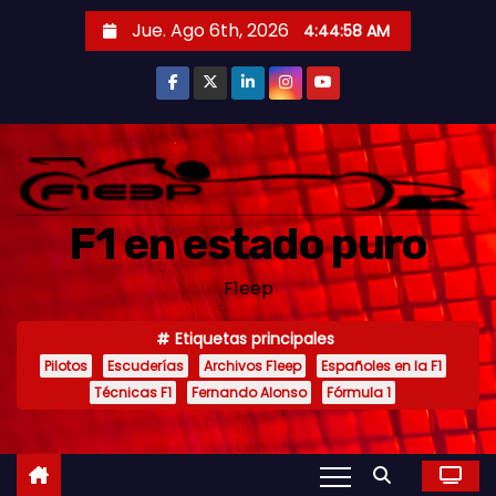
S
Jue. Ago 6th, 2026
4:45:00 AM
a
l
t
a
r
a
F1 en estado puro
l
c
F1eep
o
n
Etiquetas principales
t
Pilotos
Escuderías
Archivos F1eep
Españoles en la F1
e
Técnicas F1
Fernando Alonso
Fórmula 1
n
i
d