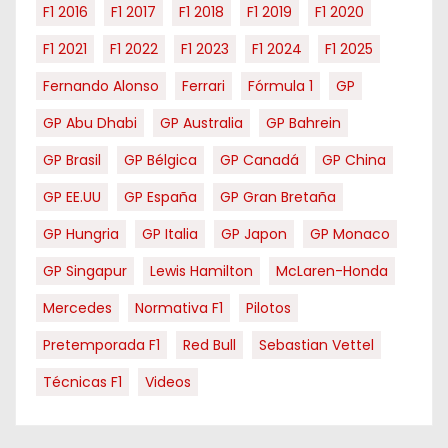
F1 2016
F1 2017
F1 2018
F1 2019
F1 2020
F1 2021
F1 2022
F1 2023
F1 2024
F1 2025
Fernando Alonso
Ferrari
Fórmula 1
GP
GP Abu Dhabi
GP Australia
GP Bahrein
GP Brasil
GP Bélgica
GP Canadá
GP China
GP EE.UU
GP España
GP Gran Bretaña
GP Hungria
GP Italia
GP Japon
GP Monaco
GP Singapur
Lewis Hamilton
McLaren-Honda
Mercedes
Normativa F1
Pilotos
Pretemporada F1
Red Bull
Sebastian Vettel
Técnicas F1
Videos