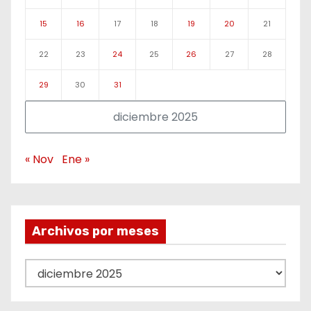
15
16
17
18
19
20
21
22
23
24
25
26
27
28
29
30
31
diciembre 2025
« Nov
Ene »
Archivos por meses
A
r
c