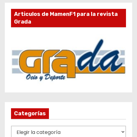
Articulos de MamenF1 para la revista
Grada
Categorías
C