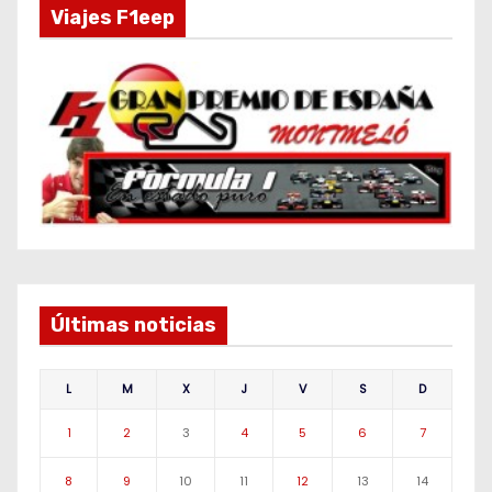
Viajes F1eep
Últimas noticias
L
M
X
J
V
S
D
1
2
3
4
5
6
7
8
9
10
11
12
13
14