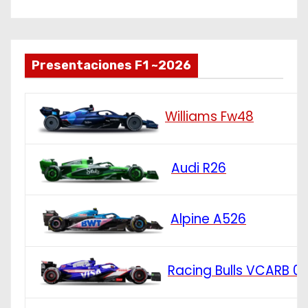
Presentaciones F1 ~2026
Williams Fw48
Audi R26
Alpine A526
Racing Bulls VCARB 0