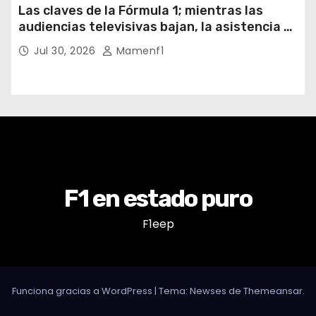
Las claves de la Fórmula 1; mientras las
audiencias televisivas bajan, la asistencia a
los circuitos suben y en España se nos
Jul 30, 2026
Mamenf1
vienen sorpresas
F1 en estado puro
F1eep
Funciona gracias a WordPress
|
Tema: Newses de
Themeansar
.