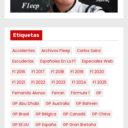
r
m
e
s
e
Etiquetas
s
Accidentes
Archivos F1eep
Carlos Sainz
Escuderías
Españoles En La F1
Especiales Web
F1 2016
F1 2017
F1 2018
F1 2019
F1 2020
F1 2021
F1 2022
F1 2023
F1 2024
F1 2025
Fernando Alonso
Ferrari
Fórmula 1
GP
GP Abu Dhabi
GP Australia
GP Bahrein
GP Brasil
GP Bélgica
GP Canadá
GP China
GP EE.UU
GP España
GP Gran Bretaña