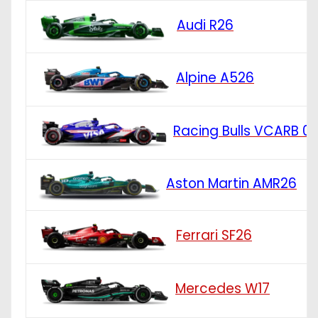
Audi R26
Alpine A526
Racing Bulls VCARB 0
Aston Martin AMR26
Ferrari SF26
Mercedes W17