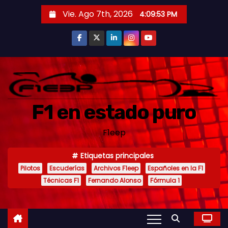
S
Vie. Ago 7th, 2026
4:09:55 PM
a
l
t
a
r
a
F1 en estado puro
l
c
F1eep
o
n
Etiquetas principales
t
Pilotos
Escuderías
Archivos F1eep
Españoles en la F1
e
Técnicas F1
Fernando Alonso
Fórmula 1
n
i
d