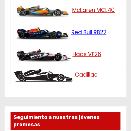
McLaren MCL40
Red Bull RB22
Haas VF26
Cadillac
Seguimiento a nuestras jóvenes
promesas