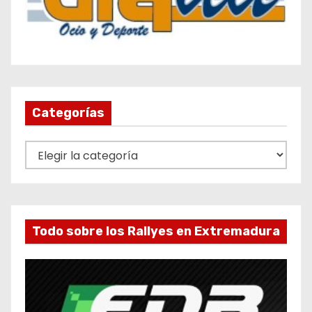
Categorías
C
a
t
e
g
Todo sobre los Rallyes en Extremadura
o
r
í
a