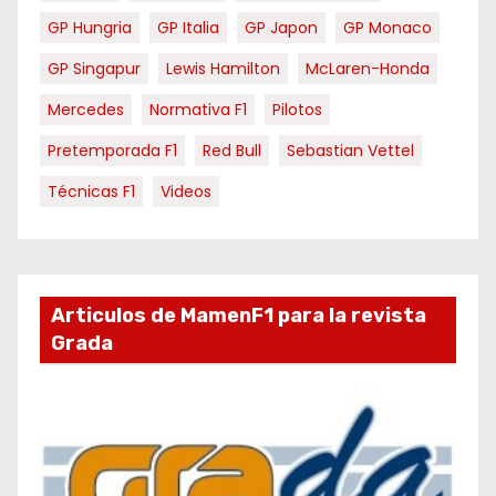
GP Hungria
GP Italia
GP Japon
GP Monaco
GP Singapur
Lewis Hamilton
McLaren-Honda
Mercedes
Normativa F1
Pilotos
Pretemporada F1
Red Bull
Sebastian Vettel
Técnicas F1
Videos
Articulos de MamenF1 para la revista
Grada