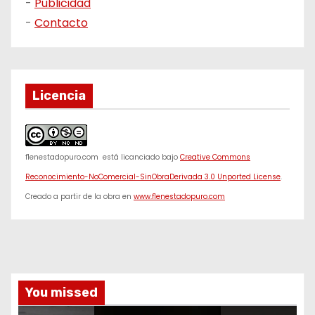
-
Publicidad
-
Contacto
Licencia
f1enestadopuro.com
está licanciado bajo
Creative Commons
Reconocimiento-NoComercial-SinObraDerivada 3.0 Unported License
.
Creado a partir de la obra en
www.f1enestadopuro.com
You missed