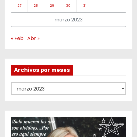
27
28
29
30
31
marzo 2023
« Feb
Abr »
Archivos por meses
A
r
c
h
i
v