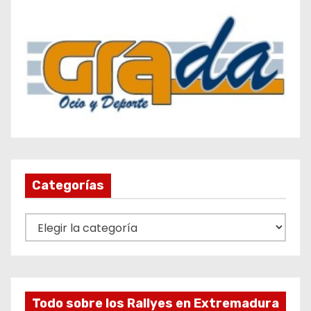
Categorías
C
a
t
e
g
Todo sobre los Rallyes en Extremadura