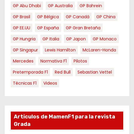
GP Abu Dhabi
GP Australia
GP Bahrein
GP Brasil
GP Bélgica
GP Canadá
GP China
GP EE.UU
GP España
GP Gran Bretaña
GP Hungria
GP Italia
GP Japon
GP Monaco
GP Singapur
Lewis Hamilton
McLaren-Honda
Mercedes
Normativa F1
Pilotos
Pretemporada F1
Red Bull
Sebastian Vettel
Técnicas F1
Videos
Articulos de MamenF1 para la revista
Grada