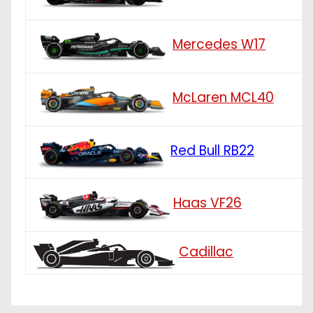
Mercedes W17
McLaren MCL40
Red Bull RB22
Haas VF26
Cadillac