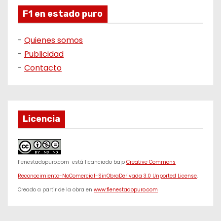
F1 en estado puro
-
Quienes somos
-
Publicidad
-
Contacto
Licencia
f1enestadopuro.com
está licanciado bajo
Creative Commons
Reconocimiento-NoComercial-SinObraDerivada 3.0 Unported License
.
Creado a partir de la obra en
www.f1enestadopuro.com