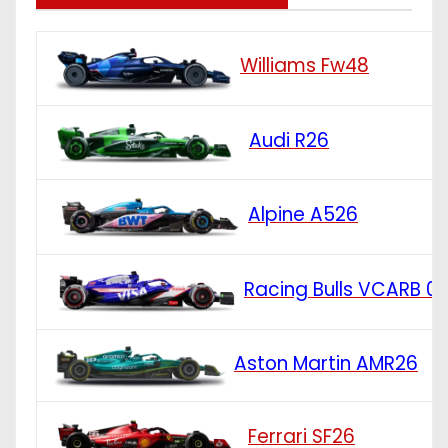
Williams Fw48
Audi R26
Alpine A526
Racing Bulls VCARB 0
Aston Martin AMR26
Ferrari SF26