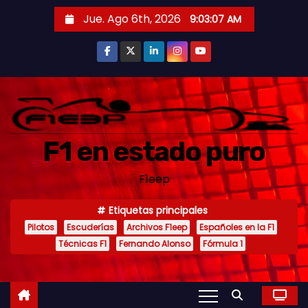
S
Jue. Ago 6th, 2026
9:03:08 AM
a
l
t
a
r
a
F1 en estado puro
l
c
F1eep
o
n
Etiquetas principales
t
Pilotos
Escuderías
Archivos F1eep
Españoles en la F1
e
Técnicas F1
Fernando Alonso
Fórmula 1
n
i
d